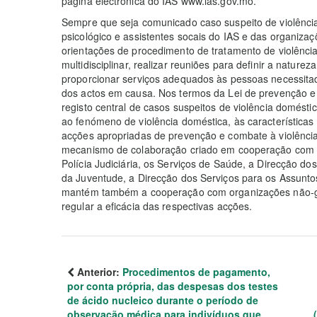
página electrónica do IAS www.ias.gov.mo.
Sempre que seja comunicado caso suspeito de violênci
psicológico e assistentes socais do IAS e das organiz
orientações de procedimento de tratamento de violência
multidisciplinar, realizar reuniões para definir a nature
proporcionar serviços adequados às pessoas necessitad
dos actos em causa. Nos termos da Lei de prevenção e 
registo central de casos suspeitos de violência doméstic
ao fenómeno de violência doméstica, às características
acções apropriadas de prevenção e combate à violência
mecanismo de colaboração criado em cooperação com o
Polícia Judiciária, os Serviços de Saúde, a Direcção d
da Juventude, a Direcção dos Serviços para os Assuntos
mantém também a cooperação com organizações não-gov
regular a eficácia das respectivas acções.
Anterior:
Procedimentos de pagamento,
por conta própria, das despesas dos testes
de ácido nucleico durante o período de
observação médica para indivíduos que