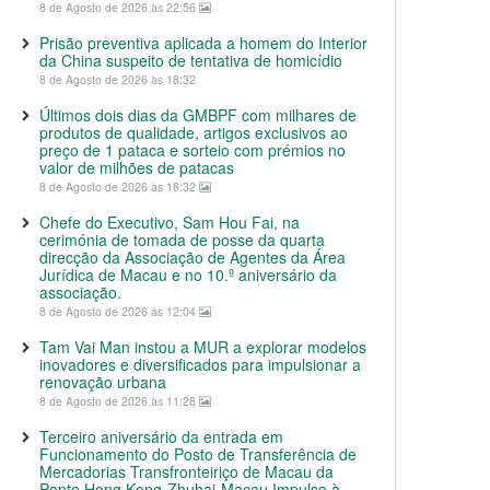
8 de Agosto de 2026 às 22:56
Prisão preventiva aplicada a homem do Interior
da China suspeito de tentativa de homicídio
8 de Agosto de 2026 às 18:32
Últimos dois dias da GMBPF com milhares de
produtos de qualidade, artigos exclusivos ao
preço de 1 pataca e sorteio com prémios no
valor de milhões de patacas
8 de Agosto de 2026 às 18:32
Chefe do Executivo, Sam Hou Fai, na
cerimónia de tomada de posse da quarta
direcção da Associação de Agentes da Área
Jurídica de Macau e no 10.º aniversário da
associação.
8 de Agosto de 2026 às 12:04
Tam Vai Man instou a MUR a explorar modelos
inovadores e diversificados para impulsionar a
renovação urbana
8 de Agosto de 2026 às 11:28
Terceiro aniversário da entrada em
Funcionamento do Posto de Transferência de
Mercadorias Transfronteiriço de Macau da
Ponte Hong Kong-Zhuhai-Macau Impulso à