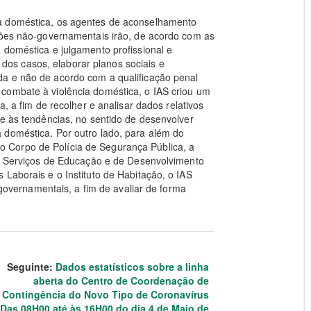
a doméstica, os agentes de aconselhamento
ações não-governamentais irão, de acordo com as
 doméstica e julgamento profissional e
za dos casos, elaborar planos sociais e
a e não de acordo com a qualificação penal
combate à violência doméstica, o IAS criou um
a, a fim de recolher e analisar dados relativos
 e às tendências, no sentido de desenvolver
 doméstica. Por outro lado, para além do
 Corpo de Polícia de Segurança Pública, a
os Serviços de Educação e de Desenvolvimento
 Laborais e o Instituto de Habitação, o IAS
ernamentais, a fim de avaliar de forma
Seguinte:
Dados estatísticos sobre a linha
aberta do Centro de Coordenação de
Contingência do Novo Tipo de Coronavírus
(Das 08H00 até às 16H00 do dia 4 de Maio de