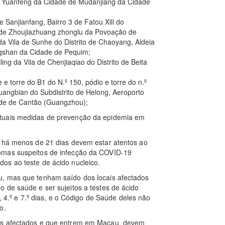
e Yuanfeng da Cidade de Mudanjiang da Cidade
 Sanjianfang, Bairro 3 de Fatou Xili do
ua de Zhoujiazhuang zhonglu da Povoação de
 da Vila de Sunhe do Distrito de Chaoyang, Aldeia
ngshan da Cidade de Pequim;
ng da Vila de Chenjiaqiao do Distrito de Beita
 e torre do B1 do N.º 150, pódio e torre do n.º
uangbian do Subdistrito de Helong, Aeroporto
dade de Cantão (Guangzhou);
ctuais medidas de prevenção da epidemia em
s há menos de 21 dias devem estar atentos ao
omas suspeitos de infecção da COVID-19
os ao teste de ácido nucleico.
u, mas que tenham saído dos locais afectados
 de saúde e ser sujeitos a testes de ácido
º, 4.º e 7.º dias, e o Código de Saúde deles não
o.
ais afectados e que entrem em Macau, devem