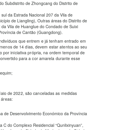
do Subdistrito de Zhongcang do Distrito de
e sul da Estrada Nacional 207 da Vila de
cípio de Liangling), Outras áreas do Distrito de
i da Vila de Huanglue do Condado de Suixi
Província de Cantão (Guangdong).
 indivíduos que entrem e já tenham entrado em
menos de 14 dias, devem estar atentos ao seu
o por iniciativa própria, na ordem temporal de
 convertido para a cor amarela durante esse
Pequim;
 Maio de 2022, são canceladas as medidas
 áreas:
a de Desenvolvimento Económico da Província
ea C do Complexo Residencial “Qunlixinyuan”,