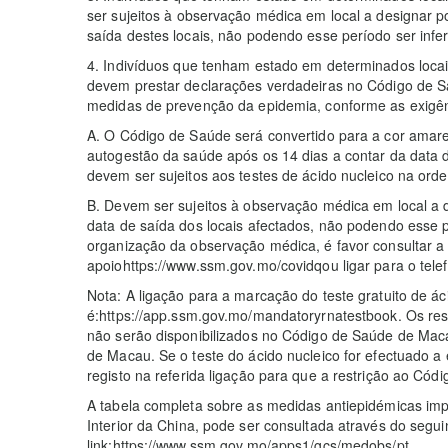
ser sujeitos à observação médica em local a designar p
saída destes locais, não podendo esse período ser inferi
4. Indivíduos que tenham estado em determinados loca
devem prestar declarações verdadeiras no Código de S
medidas de prevenção da epidemia, conforme as exigên
A. O Código de Saúde será convertido para a cor amare
autogestão da saúde após os 14 dias a contar da data d
devem ser sujeitos aos testes de ácido nucleico na ordem 
B. Devem ser sujeitos à observação médica em local a 
data de saída dos locais afectados, não podendo esse p
organização da observação médica, é favor consultar a
apoiohttps://www.ssm.gov.mo/covidqou ligar para o tele
Nota: A ligação para a marcação do teste gratuito de ác
é:https://app.ssm.gov.mo/mandatoryrnatestbook. Os resu
não serão disponibilizados no Código de Saúde de Maca
de Macau. Se o teste do ácido nucleico for efectuado a
registo na referida ligação para que a restrição ao Có
A tabela completa sobre as medidas antiepidémicas im
Interior da China, pode ser consultada através do segui
link:https://www.ssm.gov.mo/apps1/gcs/medobs/pt.