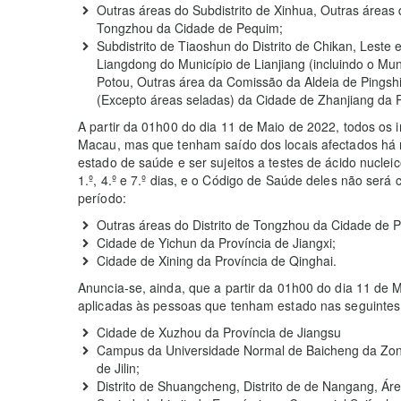
Outras áreas do Subdistrito de Xinhua, Outras áreas 
Tongzhou da Cidade de Pequim;
Subdistrito de Tiaoshun do Distrito de Chikan, Leste 
Liangdong do Município de Lianjiang (incluindo o Muni
Potou, Outras área da Comissão da Aldeia de Pingsh
(Excepto áreas seladas) da Cidade de Zhanjiang da 
A partir da 01h00 do dia 11 de Maio de 2022, todos os
Macau, mas que tenham saído dos locais afectados há 
estado de saúde e ser sujeitos a testes de ácido nucleic
1.º, 4.º e 7.º dias, e o Código de Saúde deles não será
período:
Outras áreas do Distrito de Tongzhou da Cidade de 
Cidade de Yichun da Província de Jiangxi;
Cidade de Xining da Província de Qinghai.
Anuncia-se, ainda, que a partir da 01h00 do dia 11 de
aplicadas às pessoas que tenham estado nas seguintes
Cidade de Xuzhou da Província de Jiangsu
Campus da Universidade Normal de Baicheng da Zon
de Jilin;
Distrito de Shuangcheng, Distrito de de Nangang, Ár