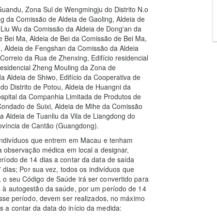
Guandu, Zona Sul de Wengmingju do Distrito N.o
ng da Comissão de Aldeia de Gaoling, Aldeia de
e Liu Wu da Comissão da Aldeia de Dong'an da
 Bei Ma, Aldeia de Bei da Comissão de Bei Ma,
g, Aldeia de Fengshan da Comissão da Aldeia
orreio da Rua de Zhenxing, Edifício residencial
esidencial Zheng Mouling da Zona de
a Aldeia de Shiwo, Edifício da Cooperativa de
do Distrito de Potou, Aldeia de Huangni da
ospital da Companhia Limitada de Produtos de
Condado de Suixi, Aldeia de Mihe da Comissão
a Aldeia de Tuanliu da Vila de Liangdong do
rovíncia de Cantão (Guangdong).
s indivíduos que entrem em Macau e tenham
 à observação médica em local a designar,
ríodo de 14 dias a contar da data de saída
 dias; Por sua vez, todos os indivíduos que
 o seu Código de Saúde irá ser convertido para
s à autogestão da saúde, por um período de 14
esse período, devem ser realizados, no máximo
dias a contar da data do início da medida: