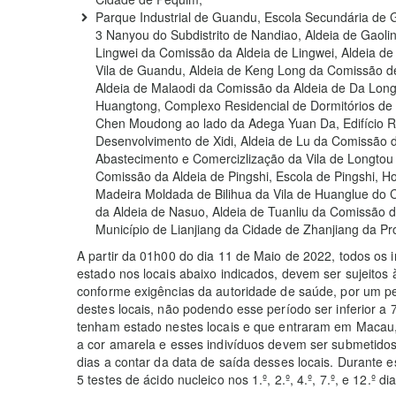
Parque Industrial de Guandu, Escola Secundária de 
3 Nanyou do Subdistrito de Nandiao, Aldeia de Gaoli
Lingwei da Comissão da Aldeia de Lingwei, Aldeia d
Vila de Guandu, Aldeia de Keng Long da Comissão de
Aldeia de Malaodi da Comissão da Aldeia de Da Lon
Huangtong, Complexo Residencial de Dormitórios de C
Chen Moudong ao lado da Adega Yuan Da, Edifício R
Desenvolvimento de Xidi, Aldeia de Lu da Comissão d
Abastecimento e Comercizlização da Vila de Longtou 
Comissão da Aldeia de Pingshi, Escola de Pingshi, H
Madeira Moldada de Bilihua da Vila de Huanglue do 
da Aldeia de Nasuo, Aldeia de Tuanliu da Comissão d
Município de Lianjiang da Cidade de Zhanjiang da P
A partir da 01h00 do dia 11 de Maio de 2022, todos o
estado nos locais abaixo indicados, devem ser sujeitos
conforme exigências da autoridade de saúde, por um pe
destes locais, não podendo esse período ser inferior a 7
tenham estado nestes locais e que entraram em Macau,
a cor amarela e esses indivíduos devem ser submetido
dias a contar da data de saída desses locais. Durante 
5 testes de ácido nucleico nos 1.º, 2.º, 4.º, 7.º, e 12.º 