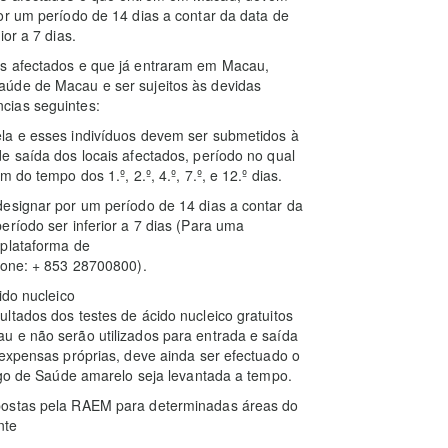
or um período de 14 dias a contar da data de
or a 7 dias.
is afectados e que já entraram em Macau,
aúde de Macau e ser sujeitos às devidas
cias seguintes:
la e esses indivíduos devem ser submetidos à
e saída dos locais afectados, período no qual
do tempo dos 1.º, 2.º, 4.º, 7.º, e 12.º dias.
designar por um período de 14 dias a contar da
eríodo ser inferior a 7 dias (Para uma
 plataforma de
fone: + 853 28700800).
ido nucleico
ltados dos testes de ácido nucleico gratuitos
u e não serão utilizados para entrada e saída
 expensas próprias, deve ainda ser efectuado o
digo de Saúde amarelo seja levantada a tempo.
postas pela RAEM para determinadas áreas do
nte