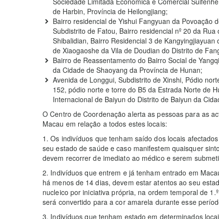
Sociedade Limitada Económica e Comercial Suifenh
de Harbin, Província de Heilongjiang;
Bairro residencial de Yishui Fangyuan da Povoação de
Subdistrito de Fatou, Bairro residencial nº 20 da R
Shibalidian, Bairro Residencial 3 de Kangyingjiayuan
de Xiaogaoshe da Vila de Doudian do Distrito de Fa
Bairro de Reassentamento do Bairro Social de Yangqili
da Cidade de Shaoyang da Província de Hunan;
Avenida de Longgui, Subdistrito de Xinshi, Pódio norte
152, pódio norte e torre do B5 da Estrada Norte de H
Internacional de Baiyun do Distrito de Baiyun da Ci
O Centro de Coordenação alerta as pessoas para as a
Macau em relação a todos estes locais:
1. Os indivíduos que tenham saído dos locais afectado
seu estado de saúde e caso manifestem quaisquer sint
devem recorrer de imediato ao médico e serem submetid
2. Indivíduos que entrem e já tenham entrado em Maca
há menos de 14 dias, devem estar atentos ao seu estado
nucleico por iniciativa própria, na ordem temporal de 1.
será convertido para a cor amarela durante esse períod
3. Indivíduos que tenham estado em determinados loc