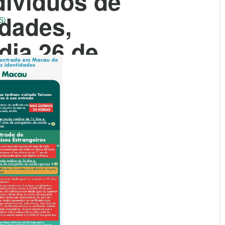
divíduos de
idades,
S)
dia 26 de