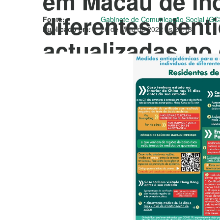
em Macau de in
diferentes ident
Fonte:
Gabinete de Comunicação Social (GC
Publicado em:
26 de Maio de 2022 às 20:18
actualizadas no 
Maio de 2022