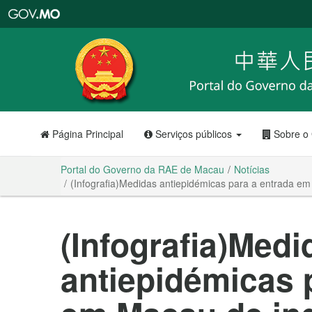
Portal
do
Governo
da
RAE
de
Macau
Página Principal
Serviços públicos
Sobre o
Portal do Governo da RAE de Macau
Notícias
(Infografia)Medidas antiepidémicas para a entrada em
(Infografia)Medi
antiepidémicas 