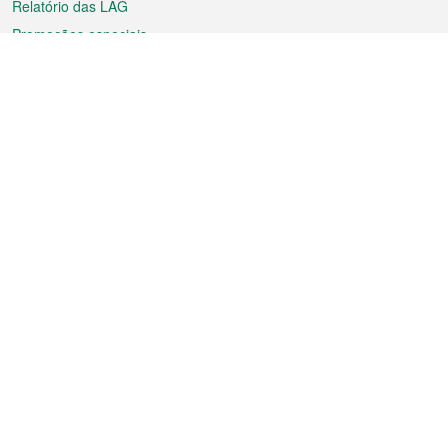
Relatório das LAG
Promoções especiais
Sobre a RAEM
Tempo
Transporte
Feriados
Cultura e lazer
Informação de Macau
Ficheiro sobre Macau
Estatísticas
Anúncios
Notícias
Vídeos
Boletim Oficial