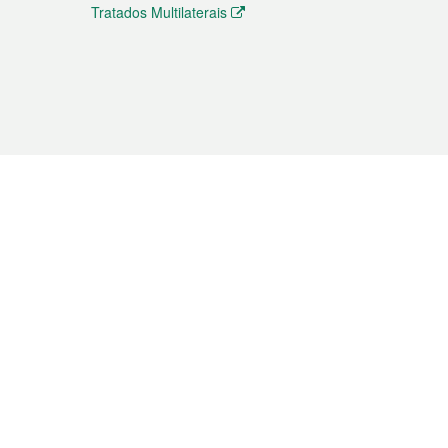
Tratados Multilaterais
elemóvel
s