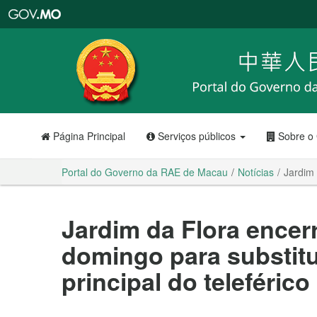
Portal
do
Governo
da
RAE
de
Macau
Página Principal
Serviços públicos
Sobre o
Portal do Governo da RAE de Macau
Notícias
Jardim 
Jardim da Flora encer
domingo para substit
principal do teleférico