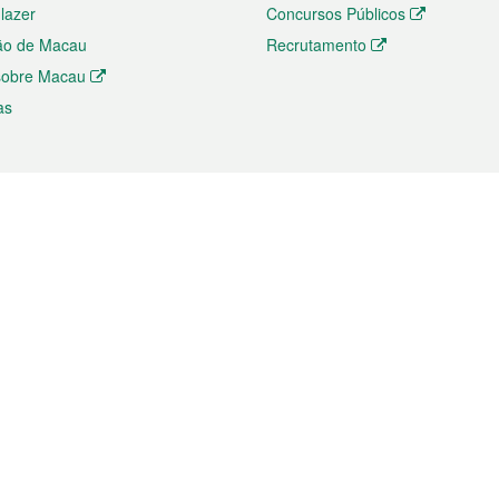
 lazer
Concursos Públicos
ão de Macau
Recrutamento
 sobre Macau
as
ios e comércio
Directório
 e Investimento
Directório de Aplicações para T
o Comércio e Convenções em
Directório de Redes Sociais
Directório de Websites Temático
dades de Negócios e Serviços
Directório RSS
s
Descarregamento de impressos
ão dos Mercados
de Intelectual