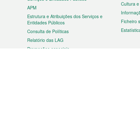
Cultura e
APM
Informaç
Estrutura e Atribuições dos Serviços e
Ficheiro
Entidades Públicos
Estatístic
Consulta de Políticas
Relatório das LAG
Promoções especiais
Viagem
Negóc
Planear a sua viagem
Negócios
Descobrir Macau
Feiras d
Macau
Espectáculos e Entretenimento
Oportuni
Roteiro de Compras
das PME
Eventos e Festividades
Informaç
Proprieda