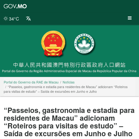
Portal
do
Governo
34°C
da
RAE
de
Macau
Portal do Governo da RAE de Macau
Notícias
“Passeios, gastronomia e estadia para residentes de Macau” adicionam “Roteiros
para visitas de estudo” – Saída de excursões em Junho e Julho
“Passeios, gastronomia e estadia para
residentes de Macau” adicionam
“Roteiros para visitas de estudo” –
Saída de excursões em Junho e Julho