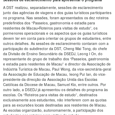
A DST realizou, separadamente, sessões de esclarecimento
junto das agências de viagens e dos guias turísticos participantes
no programa. Nas sessões, foram apresentados os dez roteiros
predefinidos dos “Passeios, gastronomia e estadia para
residentes de Macau•Roteiros para visitas de estudo”, os
pormenores operacionais e os aspectos que os guias turísticos
devem ter em conta para orientar os grupos de estudantes, entre
outros detalhes. As sessões de esclarecimento contaram com a
participação do subdirector da DST, Cheng Wai Tong, do chefe
da Divisão de Ensino Secundário da DSEDJ, Leong I On, do
representante do grupo de trabalho dos “Passeios, gastronomia
e estadia para residentes de Macau” e director da Associação de
Indústria Turística de Macau, Paul Wong, da vice-secretária-geral
da Associação de Educação de Macau, Ieong Pui Ian, do vice-
presidente da direcção da Associação Unida das Escolas
Católicas da Diocese de Macau, Samuel Kio, entre outros. Por
outro lado, a DSEDJ já apresentou os detalhes do programa às
escolas. Os “Roteiros para visitas de estudo”, destinados
exclusivamente aos estudantes, não interferem com as quotas
para as excursões locais destinadas aos residentes de Macau.
As escolas organizarão, autonomamente, a participação dos