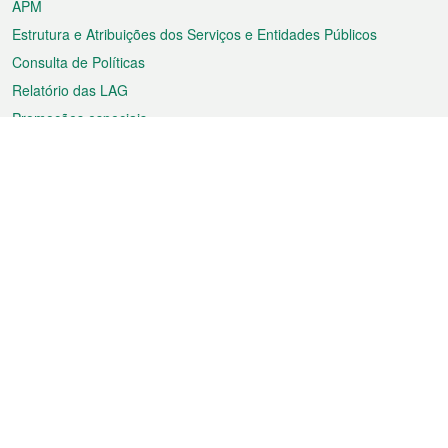
APM
Estrutura e Atribuições dos Serviços e Entidades Públicos
Consulta de Políticas
Relatório das LAG
Promoções especiais
Sobre a RAEM
Tempo
Transporte
Feriados
Cultura e lazer
Informação de Macau
Ficheiro sobre Macau
Estatísticas
Anúncios