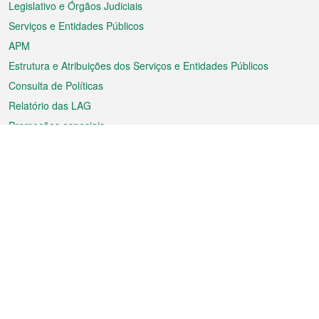
Legislativo e Órgãos Judiciais
Serviços e Entidades Públicos
APM
Estrutura e Atribuições dos Serviços e Entidades Públicos
Consulta de Políticas
Relatório das LAG
Promoções especiais
Sobre a RAEM
Tempo
Transporte
Feriados
Cultura e lazer
Informação de Macau
Ficheiro sobre Macau
Estatísticas