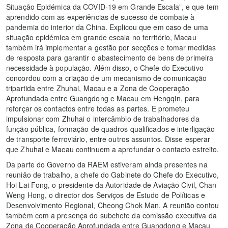
Situação Epidémica da COVID-19 em Grande Escala”, e que tem
aprendido com as experiências de sucesso de combate à
pandemia do interior da China. Explicou que em caso de uma
situação epidémica em grande escala no território, Macau
também irá implementar a gestão por secções e tomar medidas
de resposta para garantir o abastecimento de bens de primeira
necessidade à população. Além disso, o Chefe do Executivo
concordou com a criação de um mecanismo de comunicação
tripartida entre Zhuhai, Macau e a Zona de Cooperação
Aprofundada entre Guangdong e Macau em Hengqin, para
reforçar os contactos entre todas as partes. E prometeu
impulsionar com Zhuhai o intercâmbio de trabalhadores da
função pública, formação de quadros qualificados e interligação
de transporte ferroviário, entre outros assuntos. Disse esperar
que Zhuhai e Macau continuem a aprofundar o contacto estreito.
Da parte do Governo da RAEM estiveram ainda presentes na
reunião de trabalho, a chefe do Gabinete do Chefe do Executivo,
Hoi Lai Fong, o presidente da Autoridade de Aviação Civil, Chan
Weng Hong, o director dos Serviços de Estudo de Políticas e
Desenvolvimento Regional, Cheong Chok Man. A reunião contou
também com a presença do subchefe da comissão executiva da
Zona de Cooperação Aprofundada entre Guangdong e Macau