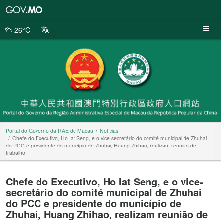
Portal
do
Governo
26°C
da
RAE
de
Macau
Portal do Governo da RAE de Macau
Notícias
Chefe do Executivo, Ho Iat Seng, e o vice-secretário do comité municipal de Zhuhai
do PCC e presidente do município de Zhuhai, Huang Zhihao, realizam reunião de
trabalho
Chefe do Executivo, Ho Iat Seng, e o vice-
secretário do comité municipal de Zhuhai
do PCC e presidente do município de
Zhuhai, Huang Zhihao, realizam reunião de