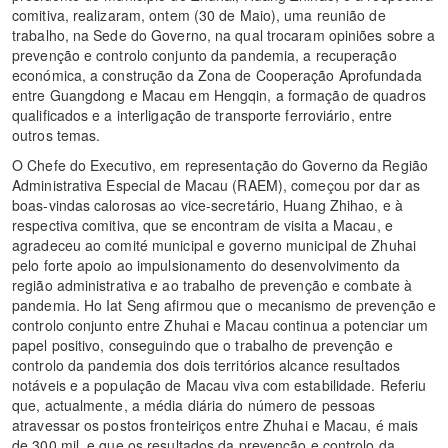
comitiva, realizaram, ontem (30 de Maio), uma reunião de
trabalho, na Sede do Governo, na qual trocaram opiniões sobre a
prevenção e controlo conjunto da pandemia, a recuperação
económica, a construção da Zona de Cooperação Aprofundada
entre Guangdong e Macau em Hengqin, a formação de quadros
qualificados e a interligação de transporte ferroviário, entre
outros temas.
O Chefe do Executivo, em representação do Governo da Região
Administrativa Especial de Macau (RAEM), começou por dar as
boas-vindas calorosas ao vice-secretário, Huang Zhihao, e à
respectiva comitiva, que se encontram de visita a Macau, e
agradeceu ao comité municipal e governo municipal de Zhuhai
pelo forte apoio ao impulsionamento do desenvolvimento da
região administrativa e ao trabalho de prevenção e combate à
pandemia. Ho Iat Seng afirmou que o mecanismo de prevenção e
controlo conjunto entre Zhuhai e Macau continua a potenciar um
papel positivo, conseguindo que o trabalho de prevenção e
controlo da pandemia dos dois territórios alcance resultados
notáveis e a população de Macau viva com estabilidade. Referiu
que, actualmente, a média diária do número de pessoas
atravessar os postos fronteiriços entre Zhuhai e Macau, é mais
de 300 mil, e que os resultados da prevenção e controlo da