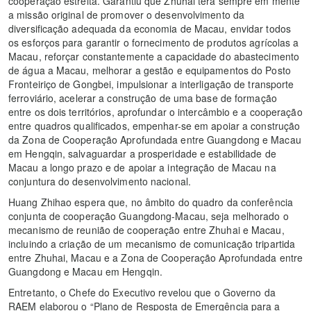
cooperação estreita. Garantiu que Zhuhai terá sempre em mente
a missão original de promover o desenvolvimento da
diversificação adequada da economia de Macau, envidar todos
os esforços para garantir o fornecimento de produtos agrícolas a
Macau, reforçar constantemente a capacidade do abastecimento
de água a Macau, melhorar a gestão e equipamentos do Posto
Fronteiriço de Gongbei, impulsionar a interligação de transporte
ferroviário, acelerar a construção de uma base de formação
entre os dois territórios, aprofundar o intercâmbio e a cooperação
entre quadros qualificados, empenhar-se em apoiar a construção
da Zona de Cooperação Aprofundada entre Guangdong e Macau
em Hengqin, salvaguardar a prosperidade e estabilidade de
Macau a longo prazo e de apoiar a integração de Macau na
conjuntura do desenvolvimento nacional.
Huang Zhihao espera que, no âmbito do quadro da conferência
conjunta de cooperação Guangdong-Macau, seja melhorado o
mecanismo de reunião de cooperação entre Zhuhai e Macau,
incluindo a criação de um mecanismo de comunicação tripartida
entre Zhuhai, Macau e a Zona de Cooperação Aprofundada entre
Guangdong e Macau em Hengqin.
Entretanto, o Chefe do Executivo revelou que o Governo da
RAEM elaborou o “Plano de Resposta de Emergência para a