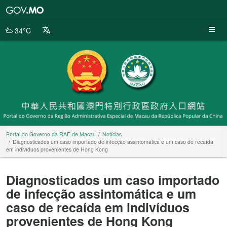
Portal
do
Governo
34°C
da
RAE
de
Macau
Portal do Governo da RAE de Macau
Notícias
Diagnosticados um caso importado de infecção assintomática e um caso de recaída
em indivíduos provenientes de Hong Kong
Diagnosticados um caso importado
de infecção assintomática e um
caso de recaída em indivíduos
provenientes de Hong Kong