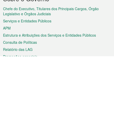
do
rodapé
Chefe do Executivo, Titulares dos Principais Cargos, Órgão
Legislativo e Órgãos Judiciais
Serviços e Entidades Públicos
APM
Estrutura e Atribuições dos Serviços e Entidades Públicos
Consulta de Políticas
Relatório das LAG
Promoções especiais
Sobre a RAEM
Tempo
Transporte
Feriados
Cultura e lazer
Informação de Macau