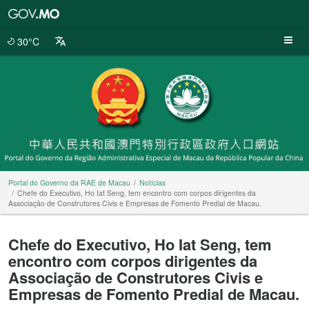
Portal
do
Governo
30°C
da
RAE
de
Macau
Portal do Governo da RAE de Macau
Notícias
Chefe do Executivo, Ho Iat Seng, tem encontro com corpos dirigentes da
Associação de Construtores Civis e Empresas de Fomento Predial de Macau.
Chefe do Executivo, Ho Iat Seng, tem
encontro com corpos dirigentes da
Associação de Construtores Civis e
Empresas de Fomento Predial de Macau.