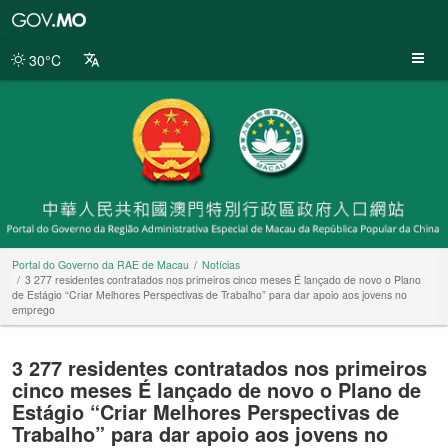
Portal
do
Governo
30°C
da
RAE
de
Macau
Portal do Governo da RAE de Macau
Notícias
3 277 residentes contratados nos primeiros cinco meses É lançado de novo o Plano
de Estágio “Criar Melhores Perspectivas de Trabalho” para dar apoio aos jovens no
emprego
3 277 residentes contratados nos primeiros
cinco meses É lançado de novo o Plano de
Estágio “Criar Melhores Perspectivas de
Trabalho” para dar apoio aos jovens no