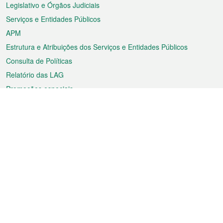
Legislativo e Órgãos Judiciais
Serviços e Entidades Públicos
APM
Estrutura e Atribuições dos Serviços e Entidades Públicos
Consulta de Políticas
Relatório das LAG
Promoções especiais
Sobre a RAEM
Tempo
Transporte
Feriados
Cultura e lazer
Informação de Macau
Ficheiro sobre Macau
Estatísticas