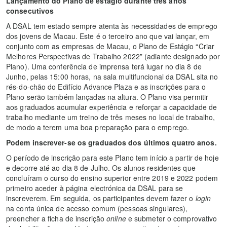
Lançamento do Plano de estágio durante três anos
consecutivos
A DSAL tem estado sempre atenta às necessidades de emprego
dos jovens de Macau. Este é o terceiro ano que vai lançar, em
conjunto com as empresas de Macau, o Plano de Estágio “Criar
Melhores Perspectivas de Trabalho 2022” (adiante designado por
Plano). Uma conferência de imprensa terá lugar no dia 8 de
Junho, pelas 15:00 horas, na sala multifuncional da DSAL sita no
rés-do-chão do Edifício Advance Plaza e as inscrições para o
Plano serão também lançadas na altura. O Plano visa permitir
aos graduados acumular experiência e reforçar a capacidade de
trabalho mediante um treino de três meses no local de trabalho,
de modo a terem uma boa preparação para o emprego.
Podem inscrever-se os graduados dos últimos quatro anos.
O período de inscrição para este Plano tem início a partir de hoje
e decorre até ao dia 8 de Julho. Os alunos residentes que
concluíram o curso do ensino superior entre 2019 e 2022 podem
primeiro aceder à página electrónica da DSAL para se
inscreverem. Em seguida, os participantes devem fazer o
login
na conta única de acesso comum (pessoas singulares),
preencher a ficha de inscrição
online
e submeter o comprovativo