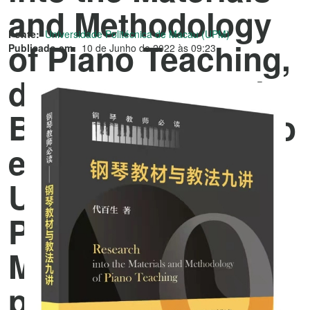
and Methodology
Fonte:
Universidade Politécnica de Macau (UPM)
of Piano Teaching,
Publicado em:
10 de Junho de 2022 às 09:23
do Professor Dai
Baisheng do curso
em Música da
Universidade
Politécnica de
Macau, foi
publicado pela