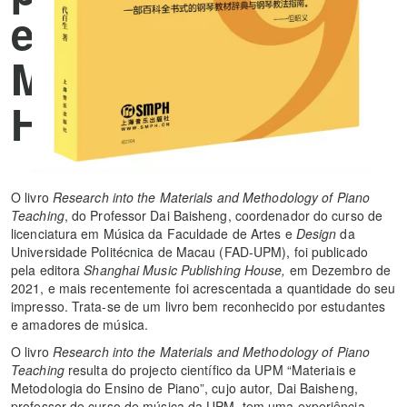
editora Shanghai
Music Publishing
House
O livro
Research into the Materials and Methodology of Piano
Teaching
, do Professor Dai Baisheng, coordenador do curso de
licenciatura em Música da Faculdade de Artes e
Design
da
Universidade Politécnica de Macau (FAD-UPM), foi publicado
pela editora
Shanghai Music Publishing House,
em Dezembro de
2021, e mais recentemente foi acrescentada a quantidade do seu
impresso. Trata-se de um livro bem reconhecido por estudantes
e amadores de música.
O livro
Research into the Materials and Methodology of Piano
Teaching
resulta do projecto científico da UPM “Materiais e
Metodologia do Ensino de Piano”, cujo autor, Dai Baisheng,
professor de curso de música da UPM, tem uma experiência