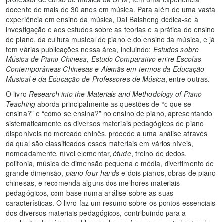
docente de mais de 30 anos em música. Para além de uma vasta
experiência em ensino da música, Dai Baisheng dedica-se à
investigação e aos estudos sobre as teorias e a prática do ensino
de piano, da cultura musical de piano e do ensino da música, e já
tem várias publicações nessa área, incluindo:
Estudos sobre
Música de Piano Chinesa, Estudo Comparativo entre Escolas
Contemporâneas Chinesas e Alemãs em termos da Educação
Musical e da Educação de Professores de Música
, entre outras.
O livro
Research into the Materials and Methodology of Piano
Teaching
aborda principalmente as questões de “o que se
ensina?” e “como se ensina?” no ensino de piano, apresentando
sistematicamente os diversos materiais pedagógicos de piano
disponíveis no mercado chinês, procede a uma análise através
da qual são classificados esses materiais em vários níveis,
nomeadamente, nível elementar,
étude
, treino de dedos,
polifonia, música de dimensão pequena e média, divertimento de
grande dimensão,
piano four hands
e dois pianos, obras de piano
chinesas, e recomenda alguns dos melhores materiais
pedagógicos, com base numa análise sobre as suas
características. O livro faz um resumo sobre os pontos essenciais
dos diversos materiais pedagógicos, contribuindo para a