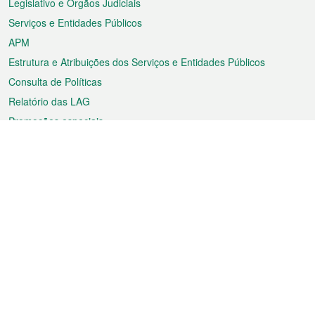
Legislativo e Órgãos Judiciais
Serviços e Entidades Públicos
APM
Estrutura e Atribuições dos Serviços e Entidades Públicos
Consulta de Políticas
Relatório das LAG
Promoções especiais
Sobre a RAEM
Tempo
Transporte
Feriados
Cultura e lazer
Informação de Macau
Ficheiro sobre Macau
Estatísticas