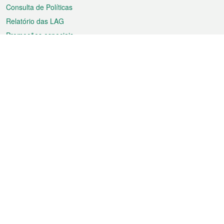
Consulta de Políticas
Relatório das LAG
Promoções especiais
Sobre a RAEM
Tempo
Transporte
Feriados
Cultura e lazer
Informação de Macau
Ficheiro sobre Macau
Estatísticas
Anúncios
Notícias
Vídeos