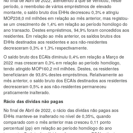
No final de Abril de 2022, atendendo a que se verificou, neste
período, o reembolso de vários empréstimos de elevado
montante, o saldo bruto dos EHHs decresceu 0,3% e atingiu
MOP238,0 mil milhões em relação ao mês anterior, mas registou-
se um crescimento de 1,4% em relação ao período homólogo do
ano transacto. Destes empréstimos, 94,9% foram concedidos aos
residentes. Em relação ao mês anterior, os saldos brutos dos
EHHs destinados aos residentes e aos não-residentes
decresceram 0,3% e 1,3% respectivamente.
O saldo bruto dos ECAIs diminuiu 0,4% em relação a Março de
2022 mas cresceram 0,3% em relação ao período homólogo,
tendo atingido MOP160,2 mil milhões. Destes, os residentes
beneficiaram de 93,6% destes empréstimos. Relativamente ao
mês anterior, o saldo bruto dos ECAIs destinados aos residentes
decresceram 0,5% e aos não-residentes permaneceu
praticamente inalterado.
Rácio das dívidas não pagas
No final de Abril de 2022, o rácio das dívidas não pagas aos
EHHs manteve-se inalterado no nível de 0,35%, quando
comparado com o mês anterior mas cresceu 0,11 ponto
percentual (pp) em relação ao período homólogo do ano