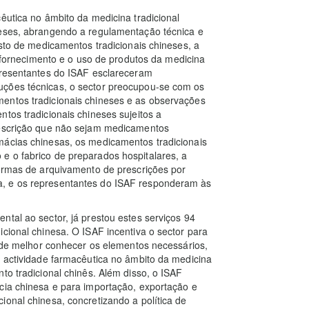
êutica no âmbito da medicina tradicional
neses, abrangendo a regulamentação técnica e
isto de medicamentos tradicionais chineses, a
 o fornecimento e o uso de produtos da medicina
epresentantes do ISAF esclareceram
uções técnicas, o sector preocupou-se com os
entos tradicionais chineses e as observações
tos tradicionais chineses sujeitos a
rescrição que não sejam medicamentos
mácias chinesas, os medicamentos tradicionais
e o fabrico de preparados hospitalares, a
normas de arquivamento de prescrições por
a, e os representantes do ISAF responderam às
ntal ao sector, já prestou estes serviços 94
cional chinesa. O ISAF incentiva o sector para
m de melhor conhecer os elementos necessários,
a actividade farmacêutica no âmbito da medicina
to tradicional chinês. Além disso, o ISAF
ia chinesa e para importação, exportação e
ional chinesa, concretizando a política de