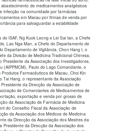
o abastecimento de medicamentos analgésicos
de infecção na comunidade por farmácias
edicamentos em Macau por firmas de venda por
ortância para salvaguardar a estabilidade
s do ISAF, Ng Kuok Leong e Lei Sai Ian, a Chefe
de, Lao Nga Man, a Chefe do Departamento de
o Departamento de Vigilância, Chon Hang I, o
efe da Divisão de Medicina Tradicional Chinesa,
o Presidente da Associação dos Investigadores,
cau (AIPPMCM), Paulo do Lago Comandante, o
s Produtos Farmacêuticos de Macau, Choi Kin
o Tai Hang, o representante da Associação
 Presidente da Direcção da Associação de
ssociação de Comerciantes de Medicamentos de
portação, exportação e venda por grosso de
cção da Associação de Farmácia de Medicina
t do Conselho Fiscal da Associação de
recção da Associação dos Médicos de Medicina
ente da Direcção da Associação dos Mestres da
 a Presidente da Direcção da Associação dos