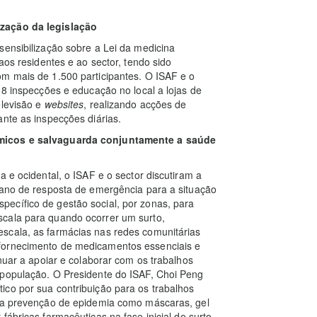
ização da legislação
sensibilização sobre a Lei da medicina
aos residentes e ao sector, tendo sido
om mais de 1.500 participantes. O ISAF e o
18 inspecções e educação no local a lojas de
elevisão e
websites
, realizando acções de
ante as inspecções diárias.
émicos e salvaguarda conjuntamente a saúde
a e ocidental, o ISAF e o sector discutiram a
lano de resposta de emergência para a situação
ecífico de gestão social, por zonas, para
scala para quando ocorrer um surto,
scala, as farmácias nas redes comunitárias
fornecimento de medicamentos essenciais e
inuar a apoiar e colaborar com os trabalhos
 população. O Presidente do ISAF, Choi Peng
ico por sua contribuição para os trabalhos
a a prevenção de epidemia como máscaras, gel
 fábricas farmacêuticas na fase inicial do surto,