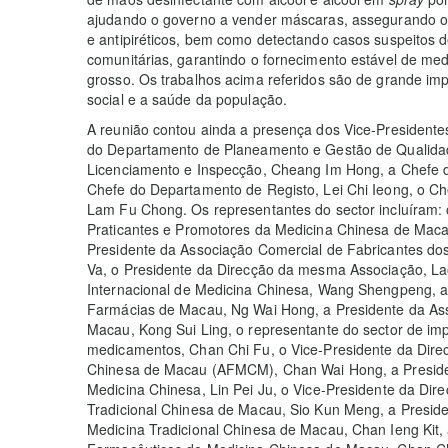
ajudando o governo a vender máscaras, assegurando 
e antipiréticos, bem como detectando casos suspeitos 
comunitárias, garantindo o fornecimento estável de m
grosso. Os trabalhos acima referidos são de grande imp
social e a saúde da população.
A reunião contou ainda a presença dos Vice-Presidente
do Departamento de Planeamento e Gestão de Qualida
Licenciamento e Inspecção, Cheang Im Hong, a Chefe d
Chefe do Departamento de Registo, Lei Chi Ieong, o Ch
Lam Fu Chong. Os representantes do sector incluíram: 
Praticantes e Promotores da Medicina Chinesa de Ma
Presidente da Associação Comercial de Fabricantes do
Va, o Presidente da Direcção da mesma Associação, La
Internacional de Medicina Chinesa, Wang Shengpeng, a
Farmácias de Macau, Ng Wai Hong, a Presidente da A
Macau, Kong Sui Ling, o representante do sector de im
medicamentos, Chan Chi Fu, o Vice-Presidente da Dire
Chinesa de Macau (AFMCM), Chan Wai Hong, a Presiden
Medicina Chinesa, Lin Pei Ju, o Vice-Presidente da Di
Tradicional Chinesa de Macau, Sio Kun Meng, a Presid
Medicina Tradicional Chinesa de Macau, Chan Ieng Kit,