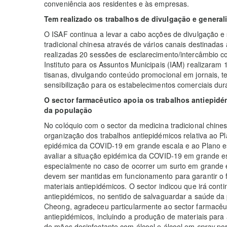
conveniência aos residentes e às empresas.
Tem realizado os trabalhos de divulgação e general
O ISAF continua a levar a cabo acções de divulgação e 
tradicional chinesa através de vários canais destinadas 
realizadas 20 sessões de esclarecimento/intercâmbio c
Instituto para os Assuntos Municipais (IAM) realizaram 
tisanas, divulgando conteúdo promocional em jornais, t
sensibilização para os estabelecimentos comerciais dur
O sector farmacêutico apoia os trabalhos antiepid
da população
No colóquio com o sector da medicina tradicional chines
organização dos trabalhos antiepidémicos relativa ao P
epidémica da COVID-19 em grande escala e ao Plano esp
avaliar a situação epidémica da COVID-19 em grande e
especialmente no caso de ocorrer um surto em grande e
devem ser mantidas em funcionamento para garantir o 
materiais antiepidémicos. O sector indicou que irá cont
antiepidémicos, no sentido de salvaguardar a saúde da
Cheong, agradeceu particularmente ao sector farmacêut
antiepidémicos, incluindo a produção de materiais par
de mãos desinfectante com álcool e álcool em
spray
por