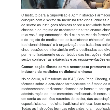
O Instituto para a Supervisão e Administração Farmacêu
colóquio com o sector da medicina tradicional chinesa e
do sector as instruções técnicas sobre a actividade far
chinesa e do registo de medicamentos tradicionais chin
relativos à implementação da “Lei da actividade farmacê
e do registo de medicamentos tradicionais chineses”, d
tradicional chinesa” e à organização dos trabalhos ant
cinco sessões de intercâmbio
online
destinadas aos dive
pormenorizadamente os conteúdos das instruções técni
sector conhecer as exigências e as
regulamentações
em
Comunicação directa com o sector para promover 
indústria da medicina tradicional chinesa
No colóquio, o Presidente do ISAF, Choi Peng Cheong, 
técnicas sobre a actividade farmacêutica no âmbito da m
medicamentos tradicionais chineses se baseiam princip
administração de medicamentos tradicionais chineses no 
em conta as opiniões recentes do sector, das associaçõ
especialistas da medicina tradicional chinesa, bem co
Todas as instruções técnicas relevantes foram public