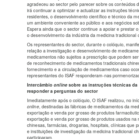
agradeceu ao sector pelo parecer sobre os conteúdos d
irá continuar a optimizar e actualizar as instruções té
residentes, o desenvolvimento científico e técnico da me
um ambiente conveniente ao público e aos negócios sob
Espera ainda que o sector continue a apoiar e prestar 
o desenvolvimento da indústria da medicina tradiciona
Os representantes do sector, durante o colóquio, mani
relação a investigação e desenvolvimento de medicament
medicamentos não sujeitos a prescrição que podem ser 
de reconhecimento de medicamentos tradicionais chines
fornecimento e a circulação de medicamentos caso oco
representantes do ISAF responderam-nas pormenoriza
Intercâmbio
online
sobre as instruções técnicas da 
responder a perguntas do sector
Imediatamente após o colóquio, O ISAF realizou, no iní
online
, destinadas às fábricas de medicamentos da medi
exportação e venda por grosso de produtos farmacêutic
exportação e venda por grosso de produtos usados na m
chinesas, farmácias, drogarias, hospitais, clínicas que 
e instituições de investigação da medicina tradicional 
participaram.