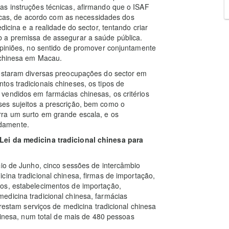
as instruções técnicas, afirmando que o ISAF
cnicas, de acordo com as necessidades dos
dicina e a realidade do sector, tentando criar
 a premissa de assegurar a saúde pública.
opiniões, no sentido de promover conjuntamente
l chinesa em Macau.
festaram diversas preocupações do sector em
os tradicionais chineses, os tipos de
vendidos em farmácias chinesas, os critérios
es sujeitos a prescrição, bem como o
rra um surto em grande escala, e os
damente.
Lei da medicina tradicional chinesa para
cio de Junho, cinco sessões de intercâmbio
cina tradicional chinesa, firmas de importação,
os, estabelecimentos de importação,
edicina tradicional chinesa, farmácias
prestam serviços de medicina tradicional chinesa
chinesa, num total de mais de 480 pessoas