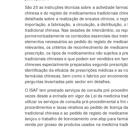
São 25 as instruções técnicas sobre a actividade farmac
chinesa e do registo de medicamentos tradicionais chi
detalhada sobre a realização de ensaios clínicos, o reg
importação, a fabricação, a circulação, a distribuição,
tradicional chinesa. Nas sessões de intercâmbio, os r
pormenorizadamente os conteúdos essenciais das instr
elementos necessários ao pedido do registo de medicam
relevantes, os critérios de reconhecimento de medicamen
prescrição, os tipos de medicamentos não sujeitos a p
tradicionais chineses e que podem ser vendidos em far
chineses especialmente preparados segundo prescrição 
identificação da eficácia de prescrições médicas e as 
farmácias chinesas, bem como o fabrico por encomend
perguntas levantadas pelo sector em detalhes.
O ISAF tem prestado serviços de consulta pré-procedime
vezes desde a entrada em vigor da Lei da medicina tradi
utilizar os serviços de consulta pré-procedimental a fi
procedimentos e taxas relativos ao pedido de licença d
tradicional chinesa e ao pedido de registo de medicamen
lançou o trabalho de licenciamento
one-stop
para farmác
venda por grosso de produtos usados na medicina tradic