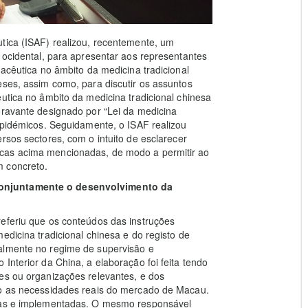
tica (ISAF) realizou, recentemente, um
 ocidental, para apresentar aos representantes
macêutica no âmbito da medicina tradicional
eses, assim como, para discutir os assuntos
utica no âmbito da medicina tradicional chinesa
oravante designado por “Lei da medicina
iepidémicos. Seguidamente, o ISAF realizou
rsos sectores, com o intuito de esclarecer
cas acima mencionadas, de modo a permitir ao
 concreto.
conjuntamente o desenvolvimento da
referiu que os conteúdos das instruções
edicina tradicional chinesa e do registo de
almente no regime de supervisão e
Interior da China, a elaboração foi feita tendo
es ou organizações relevantes, e dos
mo as necessidades reais do mercado de Macau.
adas e implementadas. O mesmo responsável