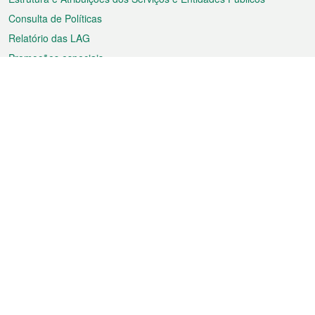
Consulta de Políticas
Relatório das LAG
Promoções especiais
Sobre a RAEM
Tempo
Transporte
Feriados
Cultura e lazer
Informação de Macau
Ficheiro sobre Macau
Estatísticas
Anúncios
Notícias