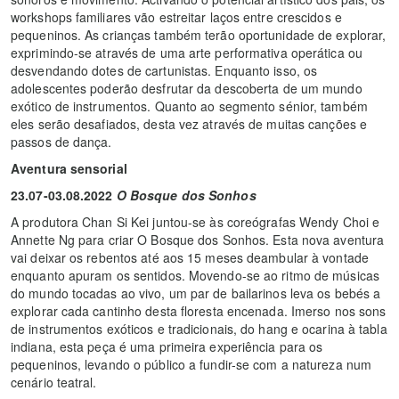
workshops familiares vão estreitar laços entre crescidos e
pequeninos. As crianças também terão oportunidade de explorar,
exprimindo-se através de uma arte performativa operática ou
desvendando dotes de cartunistas. Enquanto isso, os
adolescentes poderão desfrutar da descoberta de um mundo
exótico de instrumentos. Quanto ao segmento sénior, também
eles serão desafiados, desta vez através de muitas canções e
passos de dança.
Aventura sensorial
23.07-03.08.2022
O Bosque dos Sonhos
A produtora Chan Si Kei juntou-se às coreógrafas Wendy Choi e
Annette Ng para criar O Bosque dos Sonhos. Esta nova aventura
vai deixar os rebentos até aos 15 meses deambular à vontade
enquanto apuram os sentidos. Movendo-se ao ritmo de músicas
do mundo tocadas ao vivo, um par de bailarinos leva os bebés a
explorar cada cantinho desta floresta encenada. Imerso nos sons
de instrumentos exóticos e tradicionais, do hang e ocarina à tabla
indiana, esta peça é uma primeira experiência para os
pequeninos, levando o público a fundir-se com a natureza num
cenário teatral.