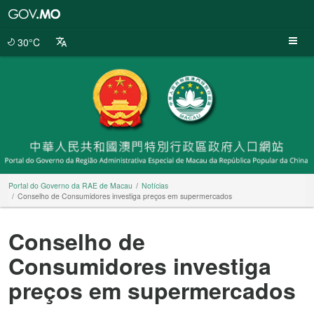
Portal
do
Governo
30°C
da
RAE
de
Macau
Portal do Governo da RAE de Macau
Notícias
Conselho de Consumidores investiga preços em supermercados
Conselho de
Consumidores investiga
preços em supermercados