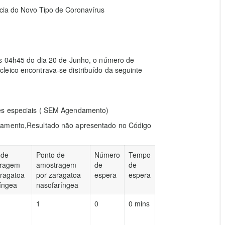
ia do Novo Tipo de Coronavírus
às 04h45 do dia 20 de Junho, o número de
leico encontrava-se distribuído da seguinte
des especiais ( SEM Agendamento)
ndamento,Resultado não apresentado no Código
 de
Ponto de
Número
Tempo
ragem
amostragem
de
de
aragatoa
por zaragatoa
espera
espera
ríngea
nasofaríngea
1
0
0 mins