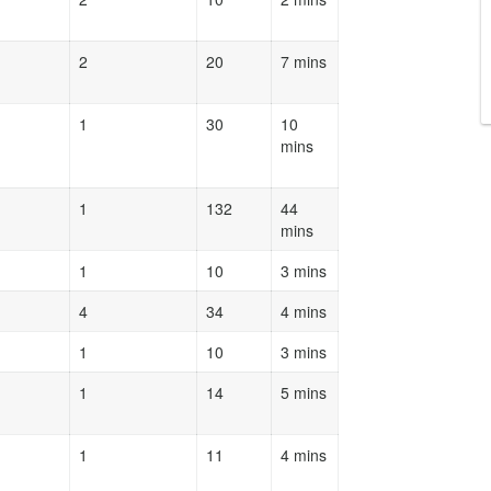
2
20
7 mins
1
30
10
mins
1
132
44
mins
1
10
3 mins
4
34
4 mins
1
10
3 mins
1
14
5 mins
1
11
4 mins