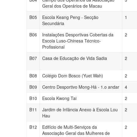
Geral dos Operários de Macau
B05
Escola Keang Peng - Secção
1
Secundária
B06
Instalações Desportivas Cobertas da
2
Escola Luso-Chinesa Técnico-
Profissional
B07
Casa de Educação de Vida Sadia
2
B08
Colégio Dom Bosco (Yuet Wah)
2
B09
Centro Desportivo Mong-Há - 1.o andar
4
B10
Escola Kwong Tai
2
B11
Jardim de Infância Anexo à Escola Lou
2
Hau
B12
Edifício de Multi-Serviços da
2
Associação Geral das Mulheres de