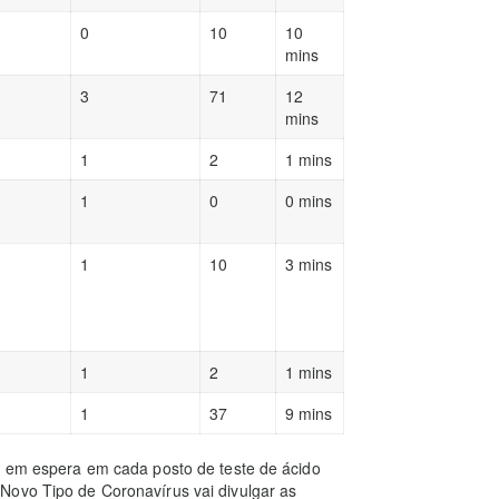
0
10
10
mins
3
71
12
mins
1
2
1 mins
1
0
0 mins
1
10
3 mins
1
2
1 mins
1
37
9 mins
as em espera em cada posto de teste de ácido
Novo Tipo de Coronavírus vai divulgar as