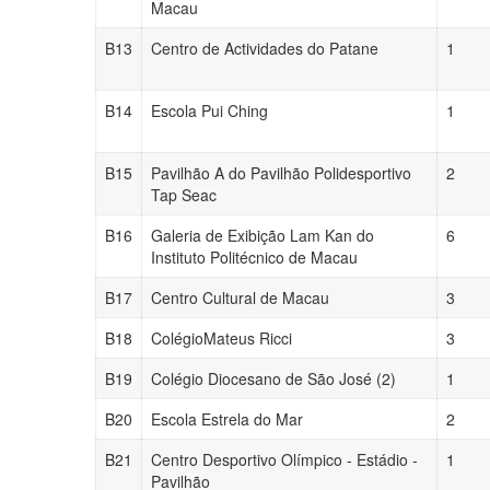
Macau
B13
Centro de Actividades do Patane
1
B14
Escola Pui Ching
1
B15
Pavilhão A do Pavilhão Polidesportivo
2
Tap Seac
B16
Galeria de Exibição Lam Kan do
6
Instituto Politécnico de Macau
B17
Centro Cultural de Macau
3
B18
ColégioMateus Ricci
3
B19
Colégio Diocesano de São José (2)
1
B20
Escola Estrela do Mar
2
B21
Centro Desportivo Olímpico - Estádio -
1
Pavilhão