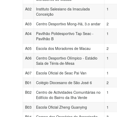
A02
Instituto Salesiano da Imaculada
1
Conceição
A03
Centro Desportivo Mong-Há, 3.o andar
2
A04
Pavilhão Polidesportivo Tap Seac -
1
Pavilhão B
A05
Escola dos Moradores de Macau
2
A06
Centro Desportivo Olímpico - Estádio
1
Sala de Ténis-de-Mesa
A07
Escola Oficial de Seac Pai Van
1
B01
Colégio Diocesano de São José 6
2
B02
Centro de Actividades Comunitárias no
1
Edifício do Bairro da Ilha Verde
B03
Escola Oficial Zheng Guanying
1
B04
Campo dos Operários da Associação
3