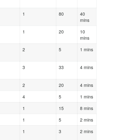
1
80
40
mins
1
20
10
mins
2
5
1 mins
3
33
4 mins
2
20
4 mins
4
5
1 mins
1
15
8 mins
1
5
2 mins
1
3
2 mins