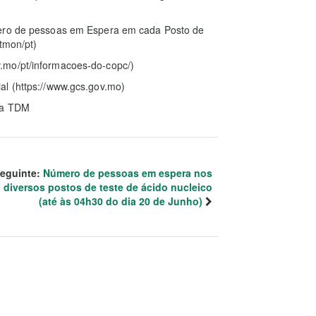
mero de pessoas em Espera em cada Posto de
tmon/pt)
.mo/pt/informacoes-do-copc/)
al (https://www.gcs.gov.mo)
 da TDM
eguinte:
Número de pessoas em espera nos
diversos postos de teste de ácido nucleico
(até às 04h30 do dia 20 de Junho)