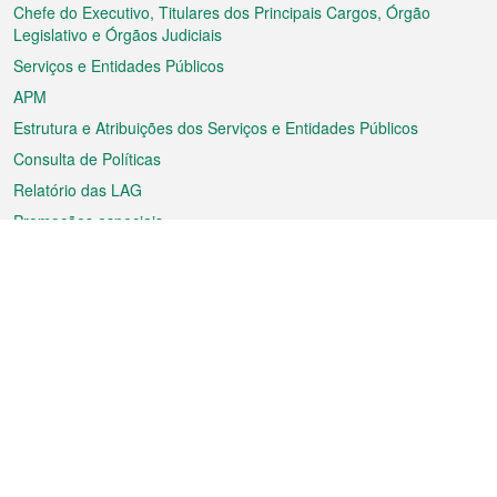
rodapé
Chefe do Executivo, Titulares dos Principais Cargos, Órgão
Legislativo e Órgãos Judiciais
Serviços e Entidades Públicos
APM
Estrutura e Atribuições dos Serviços e Entidades Públicos
Consulta de Políticas
Relatório das LAG
Promoções especiais
Sobre a RAEM
Tempo
Transporte
Feriados
Cultura e lazer
Informação de Macau
Ficheiro sobre Macau