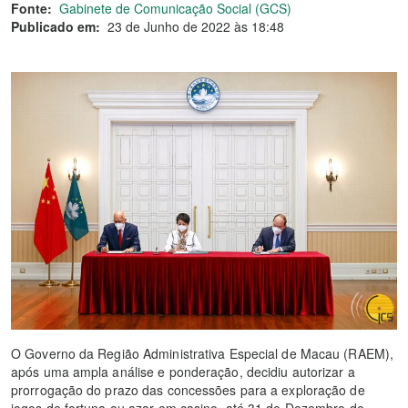
Fonte:
Gabinete de Comunicação Social (GCS)
Publicado em:
23 de Junho de 2022 às 18:48
O Governo da Região Administrativa Especial de Macau (RAEM),
após uma ampla análise e ponderação, decidiu autorizar a
prorrogação do prazo das concessões para a exploração de
jogos de fortuna ou azar em casino, até 31 de Dezembro de