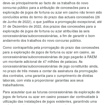
deve-se principalmente ao facto de os trabalhos do novo
concurso público para a atribuição de concessões para a
exploração de jogos de fortuna ou azar em casino não terem sido
concluídos antes do termo do prazo das actuais concessões (26
de Junho de 2022), o que justifica a prorrogação excepcional, até
31 de Dezembro de 2022, dos prazos das concessões para a
exploração de jogos de fortuna ou azar atribuídas às seis
concessionárias/subconcessionárias, a fim de garantir o bom
andamento dos trabalhos do novo concurso público.
Como contrapartida pela prorrogação do prazo das concessões
para a exploração de jogos de fortuna ou azar em casino, as
concessionárias/subconcessionárias de jogo pagarão à RAEM
um montante adicional de 47 milhões de patacas. As
concessionárias/subconcessionárias de jogo constituirão ainda,
no prazo de três meses a contar da assinatura da prorrogação
dos contratos, uma garantia para o cumprimento de dívidas
laborais, com vista a proporcionar garantias aos seus
trabalhadores.
Para acautelar que as futuras concessionárias da exploração de
jogos de fortuna ou azar em casino possam dar continuidade à
utilização das instalações de jogos existentes, garantindo uma