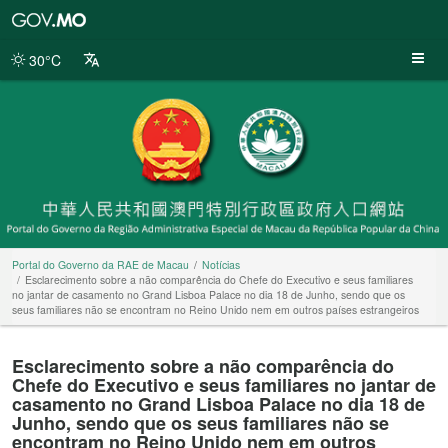
Portal
do
Governo
30°C
da
RAE
de
Macau
Portal do Governo da RAE de Macau
Notícias
Esclarecimento sobre a não comparência do Chefe do Executivo e seus familiares
no jantar de casamento no Grand Lisboa Palace no dia 18 de Junho, sendo que os
seus familiares não se encontram no Reino Unido nem em outros países estrangeiros
Esclarecimento sobre a não comparência do
Chefe do Executivo e seus familiares no jantar de
casamento no Grand Lisboa Palace no dia 18 de
Junho, sendo que os seus familiares não se
encontram no Reino Unido nem em outros