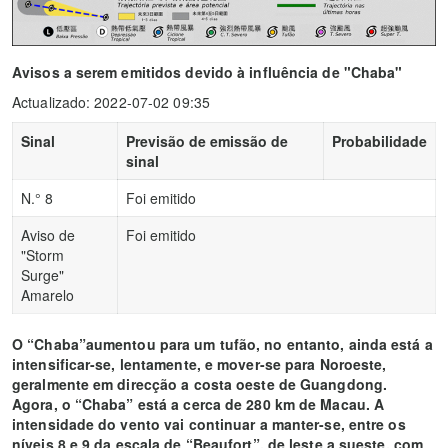
Avisos a serem emitidos devido à influência de "Chaba"
Actualizado: 2022-07-02 09:35
Sinal
Previsão de emissão de
Probabilidade
sinal
N.° 8
Foi emitido
Aviso de
Foi emitido
"Storm
Surge"
Amarelo
O “Chaba”aumentou para um tufão, no entanto, ainda está a
intensificar-se, lentamente, e mover-se para Noroeste,
geralmente em direcção a costa oeste de Guangdong.
Agora, o “Chaba” está a cerca de 280 km de Macau. A
intensidade do vento vai continuar a manter-se, entre os
níveis 8 e 9 da escala de “Beaufort”, de leste a sueste, com