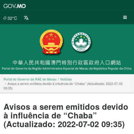
Portal
do
Governo
32°C
da
RAE
de
Macau
Portal do Governo da RAE de Macau
Notícias
Avisos a serem emitidos devido à influência de “Chaba” (Actualizado: 2022-07-02
09:35)
Avisos a serem emitidos devido
à influência de “Chaba”
(Actualizado: 2022-07-02 09:35)