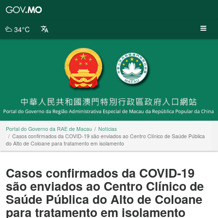
Portal
do
Governo
34°C
da
RAE
de
Macau
Portal do Governo da RAE de Macau
Notícias
Casos confirmados da COVID-19 são enviados ao Centro Clínico de Saúde Pública
do Alto de Coloane para tratamento em isolamento
Casos confirmados da COVID-19
são enviados ao Centro Clínico de
Saúde Pública do Alto de Coloane
para tratamento em isolamento