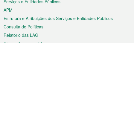
Serviços e Entidades Públicos
APM
Estrutura e Atribuições dos Serviços e Entidades Públicos
Consulta de Políticas
Relatório das LAG
Promoções especiais
Sobre a RAEM
Tempo
Transporte
Feriados
Cultura e lazer
Informação de Macau
Ficheiro sobre Macau
Estatísticas