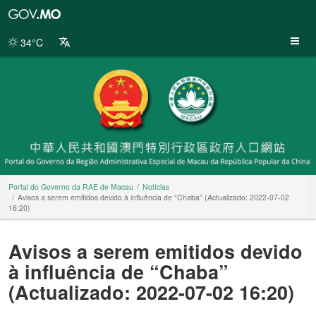
Portal
do
Governo
34°C
da
RAE
de
Macau
Portal do Governo da RAE de Macau
Notícias
Avisos a serem emitidos devido à influência de “Chaba” (Actualizado: 2022-07-02
16:20)
Avisos a serem emitidos devido
à influência de “Chaba”
(Actualizado: 2022-07-02 16:20)