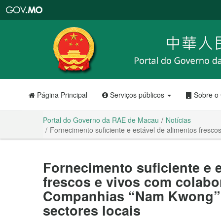
Portal
do
Governo
da
RAE
de
Macau
Página Principal
Serviços públicos
Sobre o
Portal do Governo da RAE de Macau
Notícias
Fornecimento suficiente e estável de alimentos fres
Fornecimento suficiente e 
frescos e vivos com colabo
Companhias “Nam Kwong” 
sectores locais