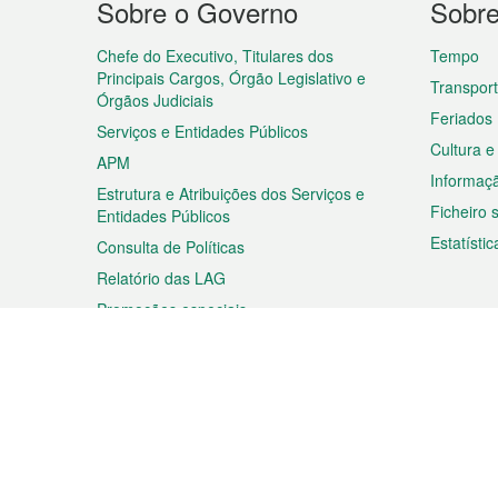
Sobre o Governo
Sobr
do
rodapé
Chefe do Executivo, Titulares dos
Tempo
Principais Cargos, Órgão Legislativo e
Transpor
Órgãos Judiciais
Feriados
Serviços e Entidades Públicos
Cultura e
APM
Informaç
Estrutura e Atribuições dos Serviços e
Ficheiro
Entidades Públicos
Estatístic
Consulta de Políticas
Relatório das LAG
Promoções especiais
Viagem
Negóc
Planear a sua viagem
Negócios
Descobrir Macau
Feiras d
Macau
Espectáculos e Entretenimento
Oportuni