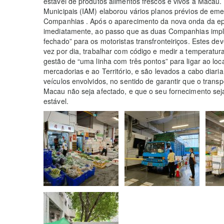
estável de produtos alimentos frescos e vivos a Macau.
Municipais (IAM) elaborou vários planos prévios de em
Companhias . Após o aparecimento da nova onda da epi
imediatamente, ao passo que as duas Companhias impl
fechado” para os motoristas transfronteiriços. Estes de
vez por dia, trabalhar com código e medir a temperatu
gestão de “uma linha com três pontos” para ligar ao loca
mercadorias e ao Território, e são levados a cabo diar
veículos envolvidos, no sentido de garantir que o transp
Macau não seja afectado, e que o seu fornecimento sej
estável.