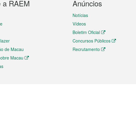
e a RAEM
Anúncios
Notícias
te
Vídeos
Boletim Oficial
 lazer
Concursos Públicos
ão de Macau
Recrutamento
 sobre Macau
as
ios e comércio
Directório
 e Investimento
Directório de Aplicações para T
o Comércio e Convenções em
Directório de Redes Sociais
Directório de Websites Temático
dades de Negócios e Serviços