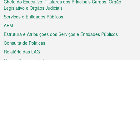
rodapé
Chefe do Executivo, Titulares dos Principais Cargos, Órgão
Legislativo e Órgãos Judiciais
Serviços e Entidades Públicos
APM
Estrutura e Atribuições dos Serviços e Entidades Públicos
Consulta de Políticas
Relatório das LAG
Promoções especiais
Sobre a RAEM
Tempo
Transporte
Feriados
Cultura e lazer
Informação de Macau
Ficheiro sobre Macau