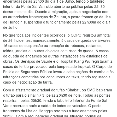
encerradas pelas 23h00 do dia 1 de Julho, tendo o tabuleiro
inferior da Ponte Sai Van sido aberto ao público pelas 22h30
desse mesmo dia. Quanto à migração, após a negociação com
as autoridades fronteiriças de Zhuhai, o posto fronteiriço da Ilha
de Hengqin suspendeu o funcionamento pelas 22h30m do dia 1
de Julho.
No que toca aos incidentes ocorridos, o COPC registou um total
de 26 incidentes, nomeadamente: 5 casos de queda de árvores,
16 casos de suspensão ou remoção de rebocos, reclamos,
toldos, janelas ou outros objectos com risco de queda, 5 casos
de queda de andaimes ou outras instalações em estaleiros de
obras. Os Serviços de Saúde e o Hospital Kiang Wu registaram 2
casos de ferido provocado pela tempestade tropical. O Corpo de
Polícia de Segurança Pública levou a cabo acções de combate às
infracções cometidas por condutores de táxis, tendo registado 1
caso de negociação de tarifa.
Com o afastamento gradual do tufão “Chaba”, os SMG baixaram
o tufão para o sinal n.º 3, pelas 20h30 de hoje. Todas as pontes
reabriram pelas 20h30, tendo o tabuleiro inferior da Ponte Sai
Van encerrado após a saída de todos os veículos. O posto
fronteiriço da Ilha de Hengqin retomou o funcionamento pelas
20h30. Com a recuperação gradual da situação normal da