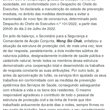
sociedade, em conformidade com o Despacho do Chefe do
Executivo, foi declarada a manutenção do estado de prevenção
imediata, no âmbito das medidas destinadas a evitar a
transmissão do novo tipo de coronavírus, determinado pelo
Despacho do Chefe do Executivo n.º 101/2022, a partir das
20h30 do dia 2 de Julho de 2022.
Em jeito de balanço, o Secretário para a Segurança e
Comandante de Acção Conjunta,
Wong Sio Chak
, enfatizou a
situação da estrutura de protecção civil, de mais uma vez, teve
de dar resposta, paralelamente, a dois incidentes súbitos de
natureza pública, designadamente incidente de saúde pública e
catástrofe natural, tendo todos os membros dessa estrutura
demonstrado uma cooperação total e desenvolvido os trabalhos
de resposta constante as suas atribuições. Por outro lado, já
antes da aproximação do tufão, os serviços têm ajustado os seus
trabalhos em conformidade com as medidas de prevenção
epidémica dos Serviços de Saúde, conseguindo salvaguardar
com eficácia a vida e os bens dos residentes. O mesmo
responsável agradeceu o contributo de todo o pessoal da
estrutura de protecção civil e da linha de frente que têm
trabalhado arduamente durante dias e noites, sempre firmes no
seu posto de trabalho, bem como exprimiu o seu agradecimento