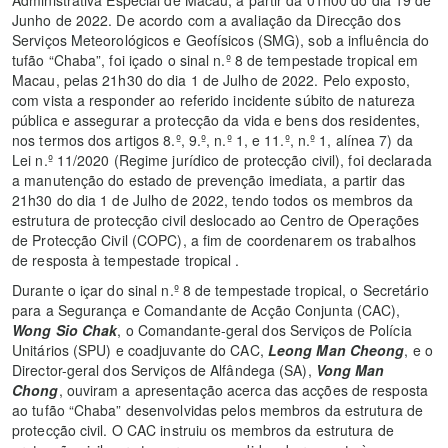
Junho de 2022. De acordo com a avaliação da Direcção dos
Serviços Meteorológicos e Geofísicos (SMG), sob a influência do
tufão “Chaba”, foi içado o sinal n.º 8 de tempestade tropical em
Macau, pelas 21h30 do dia 1 de Julho de 2022. Pelo exposto,
com vista a responder ao referido incidente súbito de natureza
pública e assegurar a protecção da vida e bens dos residentes,
nos termos dos artigos 8.º, 9.º, n.º 1, e 11.º, n.º 1, alínea 7) da
Lei n.º 11/2020 (Regime jurídico de protecção civil), foi declarada
a manutenção do estado de prevenção imediata, a partir das
21h30 do dia 1 de Julho de 2022, tendo todos os membros da
estrutura de protecção civil deslocado ao Centro de Operações
de Protecção Civil (COPC), a fim de coordenarem os trabalhos
de resposta à tempestade tropical .
Durante o içar do sinal n.º 8 de tempestade tropical, o Secretário
para a Segurança e Comandante de Acção Conjunta (CAC),
Wong Sio Chak
, o Comandante-geral dos Serviços de Polícia
Unitários (SPU) e coadjuvante do CAC,
Leong Man Cheong
, e o
Director-geral dos Serviços de Alfândega (SA),
Vong Man
Chong
, ouviram a apresentação acerca das acções de resposta
ao tufão “Chaba” desenvolvidas pelos membros da estrutura de
protecção civil. O CAC instruiu os membros da estrutura de