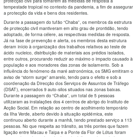
protecção civil para tomarem as medidas de resposta à
tempestade tropical no contexto da pandemia, a fim de assegurar
a protecção da vida e bens dos residentes.
Durante a passagem do tufão “Chaba”, os membros da estrutura
de protecção civil mantiveram em alto grau de prontidão, tendo
adoptado, de forma célere, as respectivas medidas de resposta.
Já na fase de prevenção e alerta, os membros desta estrutura
deram início à organização dos trabalhos relativos ao teste de
ácido nucleico, distribuição de materiais aos prédios isolados,
entre outros, procurando reduzir ao máximo o impacto causado à
população e aos moradores das zonas de isolamento. Sob a
influência do fenómeno da maré astronómica, os SMG emitiram o
aviso de “storm surge” amarelo, tendo para o efeito e sob a
coordenação da Direcção dos Serviços de Assuntos de Tráfego
(DSAT), encerrados 9 auto-silos situados nas zonas baixas.
Durante a passagem do “Chaba”, um total de 5 pessoas
utilizaram as instalações dos 4 centros de abrigo do Instituto de
Acção Social. Em relação ao centro de acolhimento temporário
da Ilha Verde, aberto devido à situação epidémica, este
continuou aberto durante a manhã, tendo prestado serviço a 113
pessoas. No que respeita ao trânsito, as três pontes que fazem
ligação entre Macau e Taipa e a Ponte da Flor de Lótus foram