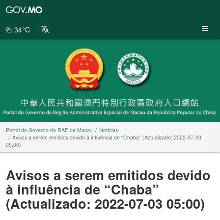
Portal
do
Governo
34°C
da
RAE
de
Macau
Portal do Governo da RAE de Macau
Notícias
Avisos a serem emitidos devido à influência de “Chaba” (Actualizado: 2022-07-03
05:00)
Avisos a serem emitidos devido
à influência de “Chaba”
(Actualizado: 2022-07-03 05:00)