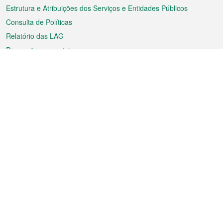
Estrutura e Atribuições dos Serviços e Entidades Públicos
Consulta de Políticas
Relatório das LAG
Promoções especiais
Sobre a RAEM
Tempo
Transporte
Feriados
Cultura e lazer
Informação de Macau
Ficheiro sobre Macau
Estatísticas
Anúncios