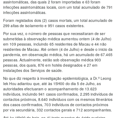
assintomáticas, das quais 2 foram importadas e 63 foram
infecções assintomáticas locais, com um total acumulado de 791
infecções assintomáticas.
Foram registados dois (2) casos mortais, um total acumulado de
299 altas de isolamento e 951 casos existentes.
Por sua vez, o número de pessoas que necessitaram de ser
submetidas à observação médica aumentou ontem (4 de Julho)
em 109 pessoas, incluindo 65 residentes de Macau e 44 não
residentes de Macau. Até ontem (4 de Julho) e desde o inicio da
pandemia, em observação médica, há um acumulado de 67.465
pessoas. Actualmente, estão sob observação médica 903
pessoas, dos quais, 876 em hotéis designados e 27 em
instalações dos Serviços de saúde.
No que diz respeito à investigação epidemiológica, a Dr.ª Leong
Iek Hou adiantou que, até às 15H00 do dia 5 de Julho, as
autoridades efectuaram o acompanhamento de 13.623
indivíduos, incluindo 941 casos confirmados, 2.295 indivíduos de
contactos próximos, 8.640 indivíduos com os mesmos itinerários
dos casos confirmados, 703 indivíduos de contactos próximos
por via secundária, 332 contactos gerais e 712 acompanhantes.
Até às 15h00 de hoje, no 4° teste massivo de ácido nucleico