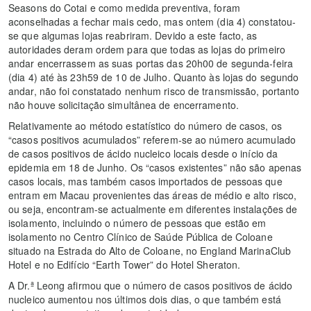
Seasons do Cotai e como medida preventiva, foram
aconselhadas a fechar mais cedo, mas ontem (dia 4) constatou-
se que algumas lojas reabriram. Devido a este facto, as
autoridades deram ordem para que todas as lojas do primeiro
andar encerrassem as suas portas das 20h00 de segunda-feira
(dia 4) até às 23h59 de 10 de Julho. Quanto às lojas do segundo
andar, não foi constatado nenhum risco de transmissão, portanto
não houve solicitação simultânea de encerramento.
Relativamente ao método estatístico do número de casos, os
“casos positivos acumulados” referem-se ao número acumulado
de casos positivos de ácido nucleico locais desde o início da
epidemia em 18 de Junho. Os “casos existentes” não são apenas
casos locais, mas também casos importados de pessoas que
entram em Macau provenientes das áreas de médio e alto risco,
ou seja, encontram-se actualmente em diferentes instalações de
isolamento, incluindo o número de pessoas que estão em
isolamento no Centro Clínico de Saúde Pública de Coloane
situado na Estrada do Alto de Coloane, no England MarinaClub
Hotel e no Edifício “Earth Tower” do Hotel Sheraton.
A Dr.ª Leong afirmou que o número de casos positivos de ácido
nucleico aumentou nos últimos dois dias, o que também está