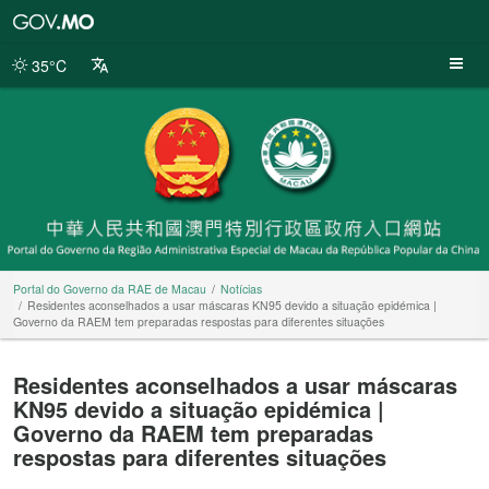
Portal
do
Governo
35°C
da
RAE
de
Macau
Portal do Governo da RAE de Macau
Notícias
Residentes aconselhados a usar máscaras KN95 devido a situação epidémica |
Governo da RAEM tem preparadas respostas para diferentes situações
Residentes aconselhados a usar máscaras
KN95 devido a situação epidémica |
Governo da RAEM tem preparadas
respostas para diferentes situações