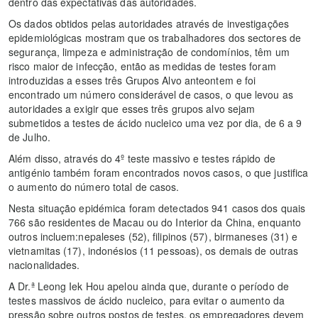
dentro das expectativas das autoridades.
Os dados obtidos pelas autoridades através de investigações
epidemiológicas mostram que os trabalhadores dos sectores de
segurança, limpeza e administração de condomínios, têm um
risco maior de infecção, então as medidas de testes foram
introduzidas a esses três Grupos Alvo anteontem e foi
encontrado um número considerável de casos, o que levou as
autoridades a exigir que esses três grupos alvo sejam
submetidos a testes de ácido nucleico uma vez por dia, de 6 a 9
de Julho.
Além disso, através do 4º teste massivo e testes rápido de
antigénio também foram encontrados novos casos, o que justifica
o aumento do número total de casos.
Nesta situação epidémica foram detectados 941 casos dos quais
766 são residentes de Macau ou do Interior da China, enquanto
outros incluem:nepaleses (52), filipinos (57), birmaneses (31) e
vietnamitas (17), indonésios (11 pessoas), os demais de outras
nacionalidades.
A Dr.ª Leong Iek Hou apelou ainda que, durante o período de
testes massivos de ácido nucleico, para evitar o aumento da
pressão sobre outros postos de testes, os empregadores devem