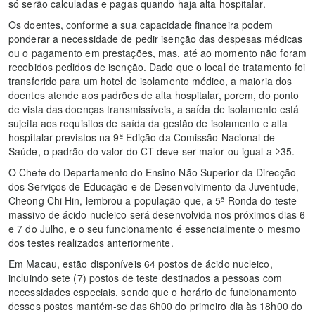
só serão calculadas e pagas quando haja alta hospitalar.
Os doentes, conforme a sua capacidade financeira podem
ponderar a necessidade de pedir isenção das despesas médicas
ou o pagamento em prestações, mas, até ao momento não foram
recebidos pedidos de isenção. Dado que o local de tratamento foi
transferido para um hotel de isolamento médico, a maioria dos
doentes atende aos padrões de alta hospitalar, porem, do ponto
de vista das doenças transmissíveis, a saída de isolamento está
sujeita aos requisitos de saída da gestão de isolamento e alta
hospitalar previstos na 9ª Edição da Comissão Nacional de
Saúde, o padrão do valor do CT deve ser maior ou igual a ≥35.
O Chefe do Departamento do Ensino Não Superior da Direcção
dos Serviços de Educação e de Desenvolvimento da Juventude,
Cheong Chi Hin, lembrou a população que, a 5ª Ronda do teste
massivo de ácido nucleico será desenvolvida nos próximos dias 6
e 7 do Julho, e o seu funcionamento é essencialmente o mesmo
dos testes realizados anteriormente.
Em Macau, estão disponíveis 64 postos de ácido nucleico,
incluindo sete (7) postos de teste destinados a pessoas com
necessidades especiais, sendo que o horário de funcionamento
desses postos mantém-se das 6h00 do primeiro dia às 18h00 do