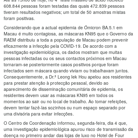
608.844 pessoas foram testadas das quais 472.839 pessoas
tiveram resultados negativos; um total de 50 amostras mistas
foram positivas.
Considerando que a actual epidemia de Ómicron BA.5.1 em
Macau é muito contagiosa, as máscaras KN95 que o Governo da
RAEM distribuiu a toda a população de Macau podem prevenir
eficazmente a infecção pela COVID-19. De acordo com a
investigação epidemiológica, os dados mostram que muitas
pessoas infectadas ou os seus contactos próximos em Macau
tornaram-se posteriormente casos positivos porque foram
infectados sem máscara quando viviam ou trabalhavam juntos.
Consequentemente, a Dr.ª Leong Iek Hou apelou aos residentes
para prestar atenção à protecção pessoal, devido ao
aparecimento de disseminação comunitária de epidemia, os
residentes devem usar as máscaras KN95 em todos os
momentos ao sair ou no local de trabalho. Ao tomar refeições,
devem tentar fazê-las sozinhos ou num espaço separado por
uma divisória para evitar infecções.
O Centro de Coordenação informou, segunda-feira, dia 4 que,
uma investigação epidemiológica apurou risco de transmissão da
doença no primeiro andar das lojas de luxo no Hotel de Four