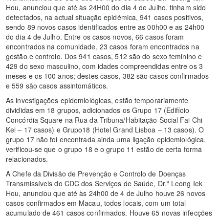
Hou, anunciou que até às 24H00 do dia 4 de Julho, tinham sido
detectados, na actual situação epidémica, 941 casos positivos,
sendo 89 novos casos identificados entre as 00h00 e as 24h00
do dia 4 de Julho. Entre os casos novos, 66 casos foram
encontrados na comunidade, 23 casos foram encontrados na
gestão e controlo. Dos 941 casos, 512 são do sexo feminino e
429 do sexo masculino, com idades compreendidas entre os 3
meses e os 100 anos; destes casos, 382 são casos confirmados
e 559 são casos assintomáticos.
As investigações epidemiológicas, estão temporariamente
divididas em 18 grupos, adicionados os Grupo 17 (Edifício
Concórdia Square na Rua da Tribuna/Habitação Social Fai Chi
Kei – 17 casos) e Grupo18 (Hotel Grand Lisboa – 13 casos). O
grupo 17 não foi encontrada ainda uma ligação epidemiológica,
verificou-se que o grupo 18 e o grupo 11 estão de certa forma
relacionados.
A Chefe da Divisão de Prevenção e Controlo de Doenças
Transmissíveis do CDC dos Serviços de Saúde, Dr.ª Leong Iek
Hou, anunciou que até às 24h00 de 4 de Julho houve 26 novos
casos confirmados em Macau, todos locais, com um total
acumulado de 461 casos confirmados. Houve 65 novas infecções