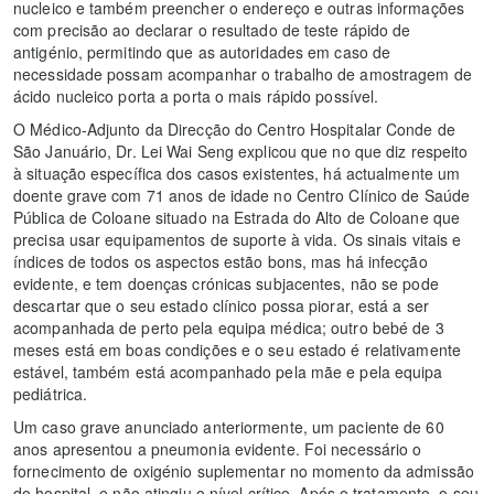
nucleico e também preencher o endereço e outras informações
com precisão ao declarar o resultado de teste rápido de
antigénio, permitindo que as autoridades em caso de
necessidade possam acompanhar o trabalho de amostragem de
ácido nucleico porta a porta o mais rápido possível.
O Médico-Adjunto da Direcção do Centro Hospitalar Conde de
São Januário, Dr. Lei Wai Seng explicou que no que diz respeito
à situação específica dos casos existentes, há actualmente um
doente grave com 71 anos de idade no Centro Clínico de Saúde
Pública de Coloane situado na Estrada do Alto de Coloane que
precisa usar equipamentos de suporte à vida. Os sinais vitais e
índices de todos os aspectos estão bons, mas há infecção
evidente, e tem doenças crónicas subjacentes, não se pode
descartar que o seu estado clínico possa piorar, está a ser
acompanhada de perto pela equipa médica; outro bebé de 3
meses está em boas condições e o seu estado é relativamente
estável, também está acompanhado pela mãe e pela equipa
pediátrica.
Um caso grave anunciado anteriormente, um paciente de 60
anos apresentou a pneumonia evidente. Foi necessário o
fornecimento de oxigénio suplementar no momento da admissão
do hospital, e não atingiu o nível crítico. Após o tratamento, o seu