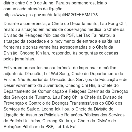
diário entre 6 e 9 de Julho. Para os pormenores, leia o
comunicado através da ligação:
https://www.gcs.gov.mo/detail/pt/N22GEER3MT?8
Durante a conferência, a Chefe do Departamento, Lau Fong Chi,
relatou a situação em hotéis de observação médica, o Chefe da
Divisão de Relações Públicas da PSP, Lei Tak Fai relatou a
situação da sociedade e o movimento de entrada e saída nas
fronteiras e zonas vermelhas acrescentadas e o Chefe da
Divisão, Cheong Kin Ian, respondeu às perguntas colocadas
pelos jornalistas.
Estiveram presentes na conferência de imprensa: o médico
adjunto da Direcção, Lei Wei Seng, Chefe do Departamento do
Ensino Não Superior da Direcção dos Serviços de Educação e de
Desenvolvimento da Juventude, Cheong Chi Hin, a Chefe do
Departamento de Comunicação e Relações Externas da Direcção
dos Serviços de Turismo, Lau Fong Chi, a Chefe da Divisão de
Prevenção e Controlo de Doenças Transmissíveis do CDC dos
Serviços de Saúde, Leong Iek Hou, o Chefe da Divisão de
Ligação de Assuntos Policiais e Relações-Públicas dos Serviços
de Polícia Unitários, Cheong Kin Ian, o Chefe da Divisão de
Relações Públicas da PSP, Lei Tak Fai.