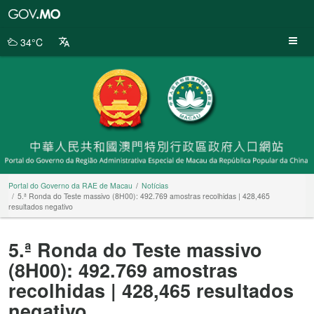
Portal
do
Governo
34°C
da
RAE
de
Macau
Portal do Governo da RAE de Macau
Notícias
5.ª Ronda do Teste massivo (8H00): 492.769 amostras recolhidas | 428,465
resultados negativo
5.ª Ronda do Teste massivo
(8H00): 492.769 amostras
recolhidas | 428,465 resultados
negativo