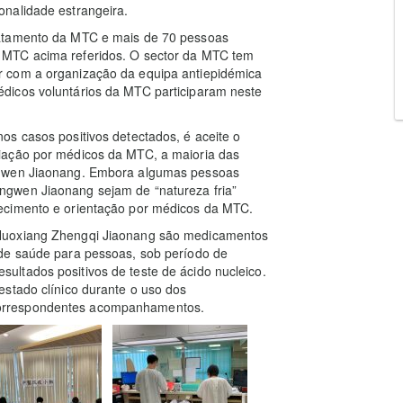
nalidade estrangeira.
ratamento da MTC e mais de 70 pessoas
 MTC acima referidos. O sector da MTC tem
 com a organização da equipa antiepidémica
dicos voluntários da MTC participaram neste
s casos positivos detectados, é aceite o
iação por médicos da MTC, a maioria das
ngwen Jiaonang. Embora algumas pessoas
gwen Jiaonang sejam de “natureza fria”
ecimento e orientação por médicos da MTC.
 Huoxiang Zhengqi Jiaonang são medicamentos
 de saúde para pessoas, sob período de
ltados positivos de teste de ácido nucleico.
estado clínico durante o uso dos
orrespondentes acompanhamentos.