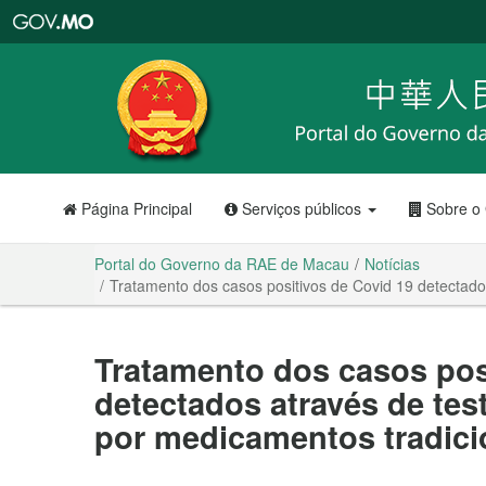
Portal
do
Governo
da
RAE
de
Macau
Página Principal
Serviços públicos
Sobre o
Portal do Governo da RAE de Macau
Notícias
Tratamento dos casos positivos de Covid 19 detectados
Tratamento dos casos pos
detectados através de tes
por medicamentos tradici