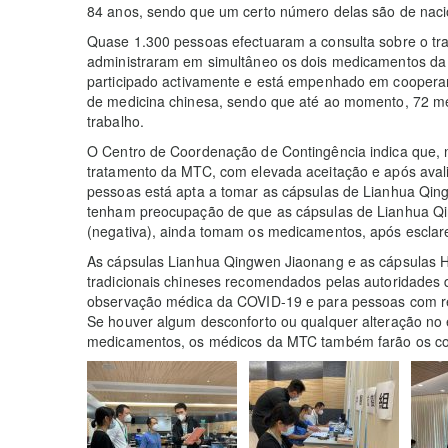
84 anos, sendo que um certo número delas são de nacio
Quase 1.300 pessoas efectuaram a consulta sobre o t
administraram em simultâneo os dois medicamentos da
participado activamente e está empenhado em cooperar
de medicina chinesa, sendo que até ao momento, 72 mé
trabalho.
O Centro de Coordenação de Contingência indica que, no
tratamento da MTC, com elevada aceitação e após aval
pessoas está apta a tomar as cápsulas de Lianhua Qi
tenham preocupação de que as cápsulas de Lianhua Qin
(negativa), ainda tomam os medicamentos, após esclar
As cápsulas Lianhua Qingwen Jiaonang e as cápsulas
tradicionais chineses recomendados pelas autoridades
observação médica da COVID-19 e para pessoas com resu
Se houver algum desconforto ou qualquer alteração no 
medicamentos, os médicos da MTC também farão os c