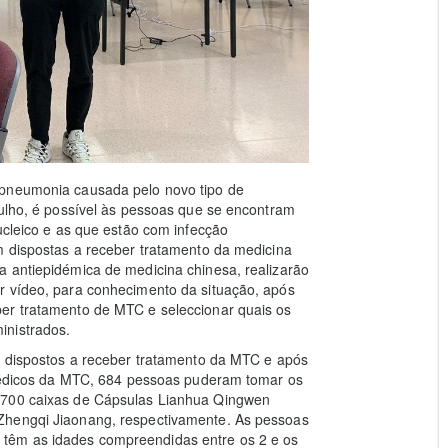
 pneumonia causada pelo novo tipo de
Julho, é possível às pessoas que se encontram
ucleico e as que estão com infecção
m dispostas a receber tratamento da medicina
a antiepidémica de medicina chinesa, realizarão
r vídeo, para conhecimento da situação, após
er tratamento de MTC e seleccionar quais os
inistrados.
am dispostos a receber tratamento da MTC e após
r médicos da MTC, 684 pessoas puderam tomar os
.700 caixas de Cápsulas Lianhua Qingwen
Zhengqi Jiaonang, respectivamente. As pessoas
têm as idades compreendidas entre os 2 e os