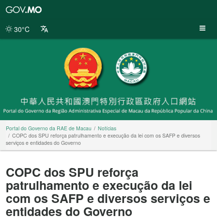
Portal
do
Governo
30°C
da
RAE
de
Macau
Portal do Governo da RAE de Macau
Notícias
COPC dos SPU reforça patrulhamento e execução da lei com os SAFP e diversos
serviços e entidades do Governo
COPC dos SPU reforça
patrulhamento e execução da lei
com os SAFP e diversos serviços e
entidades do Governo