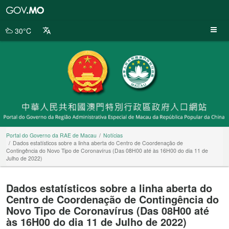
Portal
do
Governo
30°C
da
RAE
de
Macau
Portal do Governo da RAE de Macau
Notícias
Dados estatísticos sobre a linha aberta do Centro de Coordenação de
Contingência do Novo Tipo de Coronavírus (Das 08H00 até às 16H00 do dia 11 de
Julho de 2022)
Dados estatísticos sobre a linha aberta do
Centro de Coordenação de Contingência do
Novo Tipo de Coronavírus (Das 08H00 até
às 16H00 do dia 11 de Julho de 2022)