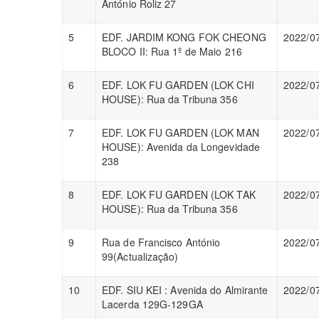
António Roliz 27
5
EDF. JARDIM KONG FOK CHEONG
2022/0
BLOCO II: Rua 1º de Maio 216
6
EDF. LOK FU GARDEN (LOK CHI
2022/0
HOUSE): Rua da Tribuna 356
7
EDF. LOK FU GARDEN (LOK MAN
2022/0
HOUSE): Avenida da Longevidade
238
8
EDF. LOK FU GARDEN (LOK TAK
2022/0
HOUSE): Rua da Tribuna 356
9
Rua de Francisco António
2022/0
99(Actualização)
10
EDF. SIU KEI : Avenida do Almirante
2022/0
Lacerda 129G-129GA