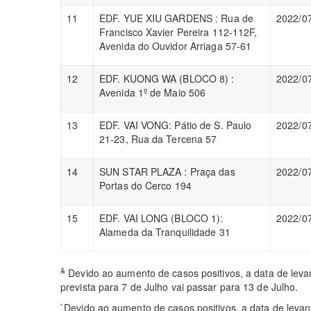
11
EDF. YUE XIU GARDENS : Rua de
2022/0
Francisco Xavier Pereira 112-112F,
Avenida do Ouvidor Arriaga 57-61
12
EDF. KUONG WA (BLOCO 8) :
2022/0
Avenida 1º de Maio 506
13
EDF. VAI VONG: Pátio de S. Paulo
2022/0
21-23, Rua da Tercena 57
14
SUN STAR PLAZA : Praça das
2022/0
Portas do Cerco 194
15
EDF. VAI LONG (BLOCO 1):
2022/0
Alameda da Tranquilidade 31
&
Devido ao aumento de casos positivos, a data de leva
prevista para 7 de Julho vai passar para 13 de Julho.
`Devido ao aumento de casos positivos, a data de leva