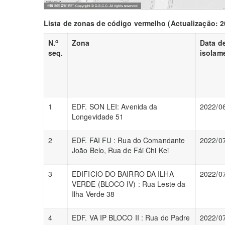
Lista de zonas de código vermelho (Actualização: 2
o
N.
Zona
Data d
seq.
isolam
1
EDF. SON LEI: Avenida da
2022/0
Longevidade 51
2
EDF. FAI FU : Rua do Comandante
2022/0
João Belo, Rua de Fái Chi Kei
3
EDIFICIO DO BAIRRO DA ILHA
2022/0
VERDE (BLOCO IV) : Rua Leste da
Ilha Verde 38
4
EDF. VA IP BLOCO II : Rua do Padre
2022/0