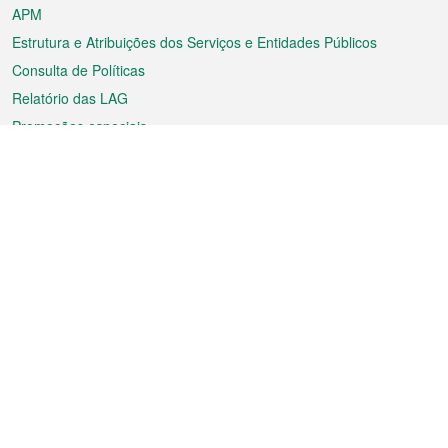
APM
Estrutura e Atribuições dos Serviços e Entidades Públicos
Consulta de Políticas
Relatório das LAG
Promoções especiais
Sobre a RAEM
Tempo
Transporte
Feriados
Cultura e lazer
Informação de Macau
Ficheiro sobre Macau
Estatísticas
Anúncios