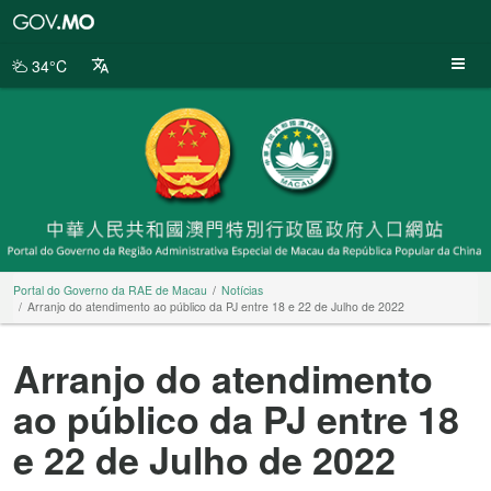
Portal
do
Governo
34°C
da
RAE
de
Macau
Portal do Governo da RAE de Macau
Notícias
Arranjo do atendimento ao público da PJ entre 18 e 22 de Julho de 2022
Arranjo do atendimento
ao público da PJ entre 18
e 22 de Julho de 2022