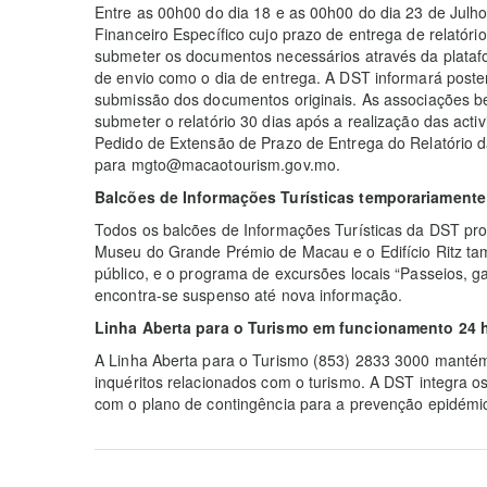
Entre as 00h00 do dia 18 e as 00h00 do dia 23 de Julho
Financeiro Específico cujo prazo de entrega de relatóri
submeter os documentos necessários através da plataf
de envio como o dia de entrega. A DST informará post
submissão dos documentos originais. As associações be
submeter o relatório 30 dias após a realização das acti
Pedido de Extensão de Prazo de Entrega do Relatório da 
para mgto@macaotourism.gov.mo.
Balcões de Informações Turísticas temporariamente
Todos os balcões de Informações Turísticas da DST p
Museu do Grande Prémio de Macau e o Edifício Ritz t
público, e o programa de excursões locais “Passeios, g
encontra-se suspenso até nova informação.
Linha Aberta para o Turismo em funcionamento 24 
A Linha Aberta para o Turismo (853) 2833 3000 manté
inquéritos relacionados com o turismo. A DST integra 
com o plano de contingência para a prevenção epidémic