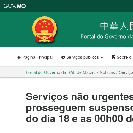
Portal
do
Governo
da
RAE
de
Macau
Página Principal
Serviços públicos
Sobre o
Portal do Governo da RAE de Macau
Notícias
Serviç
Serviços não urgente
prosseguem suspenso
do dia 18 e as 00h00 d