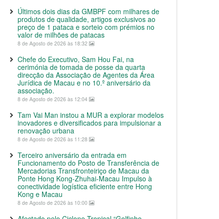
Últimos dois dias da GMBPF com milhares de
produtos de qualidade, artigos exclusivos ao
preço de 1 pataca e sorteio com prémios no
valor de milhões de patacas
8 de Agosto de 2026 às 18:32
Chefe do Executivo, Sam Hou Fai, na
cerimónia de tomada de posse da quarta
direcção da Associação de Agentes da Área
Jurídica de Macau e no 10.º aniversário da
associação.
8 de Agosto de 2026 às 12:04
Tam Vai Man instou a MUR a explorar modelos
inovadores e diversificados para impulsionar a
renovação urbana
8 de Agosto de 2026 às 11:28
Terceiro aniversário da entrada em
Funcionamento do Posto de Transferência de
Mercadorias Transfronteiriço de Macau da
Ponte Hong Kong-Zhuhai-Macau Impulso à
conectividade logística eficiente entre Hong
Kong e Macau
8 de Agosto de 2026 às 10:00
Afectado pelo Ciclone Tropical “Golfinho