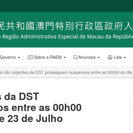
 Governo
Sobre a RAEM
Anúncios
Leis
os não urgentes da DST prosseguem suspensos entre as 00h00 do dia 
s da DST
s entre as 00h00
e 23 de Julho