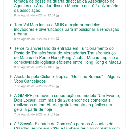
tomada de posse da quarta direcção da Associação de
Agentes da Área Jurídica de Macau e no 10.º aniversário
da associação.
8 de Agosto de 2026 às 12:04
Tam Vai Man instou a MUR a explorar modelos
inovadores e diversificados para impulsionar a renovação
urbana
8 de Agosto de 2026 às 11:28
Terceiro aniversário da entrada em Funcionamento do
Posto de Transferência de Mercadorias Transfronteiriço
de Macau da Ponte Hong Kong-Zhuhai-Macau Impulso à
conectividade logística eficiente entre Hong Kong e Macau
8 de Agosto de 2026 às 10:00
Afectado pelo Ciclone Tropical “Golfinho Branco” – Alguns
Voos Cancelados
7 de Agosto de 2026 às 22:27
A GMBPF promove a cooperação no modelo “Um Evento,
Dois Locais”, com mais de 270 encontros comerciais
realizados ontem Aberta gratuitamente ao público em
geral a partir de hoje
7 de Agosto de 2026 às 21:31
2.ª Sessão Plenária da Comissão para os Assuntos do
Cidadão Sénior em 2026 e também reunião conjunta com