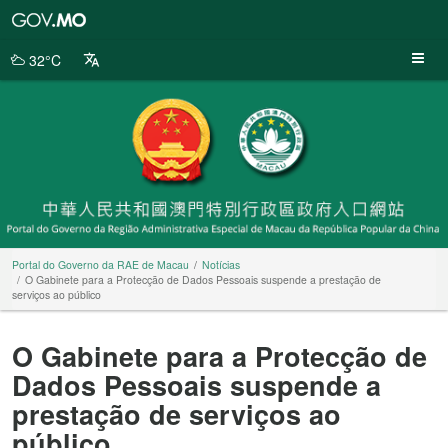
Portal
do
Governo
32°C
da
RAE
de
Macau
Portal do Governo da RAE de Macau
Notícias
O Gabinete para a Protecção de Dados Pessoais suspende a prestação de
serviços ao público
O Gabinete para a Protecção de
Dados Pessoais suspende a
prestação de serviços ao
público