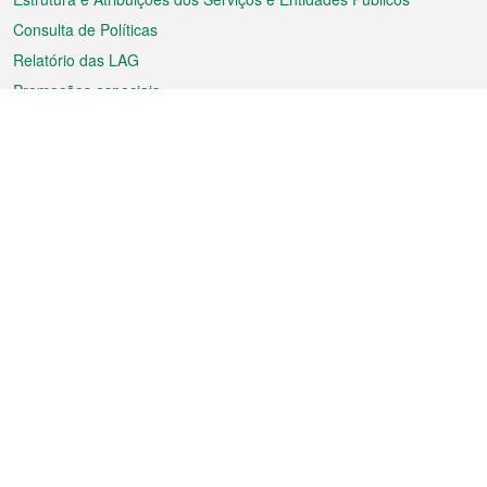
Consulta de Políticas
Relatório das LAG
Promoções especiais
Sobre a RAEM
Tempo
Transporte
Feriados
Cultura e lazer
Informação de Macau
Ficheiro sobre Macau
Estatísticas
Anúncios
Notícias