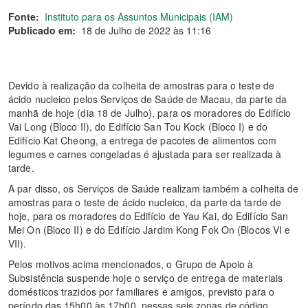
Fonte:
Instituto para os Assuntos Municipais (IAM)
Publicado em:
18 de Julho de 2022 às 11:16
Devido à realização da colheita de amostras para o teste de
ácido nucleico pelos Serviços de Saúde de Macau, da parte da
manhã de hoje (dia 18 de Julho), para os moradores do Edifício
Vai Long (Bloco II), do Edifício San Tou Kock (Bloco I) e do
Edifício Kat Cheong, a entrega de pacotes de alimentos com
legumes e carnes congeladas é ajustada para ser realizada à
tarde.
A par disso, os Serviços de Saúde realizam também a colheita de
amostras para o teste de ácido nucleico, da parte da tarde de
hoje, para os moradores do Edifício de Yau Kai, do Edifício San
Mei On (Bloco II) e do Edifício Jardim Kong Fok On (Blocos VI e
VII).
Pelos motivos acima mencionados, o Grupo de Apoio à
Subsistência suspende hoje o serviço de entrega de materiais
domésticos trazidos por familiares e amigos, previsto para o
período das 15h00 às 17h00, nessas seis zonas de código