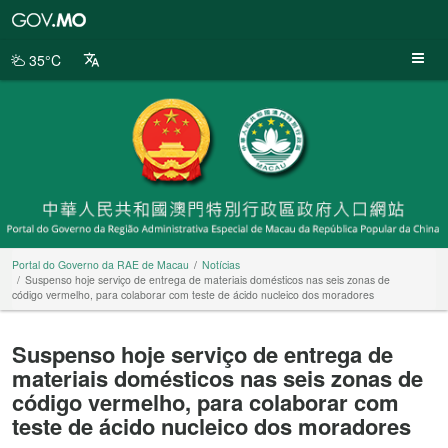
Portal
do
Governo
35°C
da
RAE
de
Macau
Portal do Governo da RAE de Macau
Notícias
Suspenso hoje serviço de entrega de materiais domésticos nas seis zonas de
código vermelho, para colaborar com teste de ácido nucleico dos moradores
Suspenso hoje serviço de entrega de
materiais domésticos nas seis zonas de
código vermelho, para colaborar com
teste de ácido nucleico dos moradores