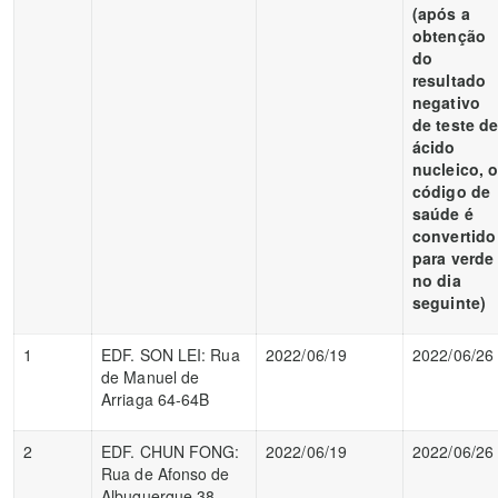
(após a
obtenção
do
resultado
negativo
de teste d
ácido
nucleico, 
código de
saúde é
convertido
para verde
no dia
seguinte)
1
EDF. SON LEI: Rua
2022/06/19
2022/06/26
de Manuel de
Arriaga 64-64B
2
EDF. CHUN FONG:
2022/06/19
2022/06/26
Rua de Afonso de
Albuquerque 38-