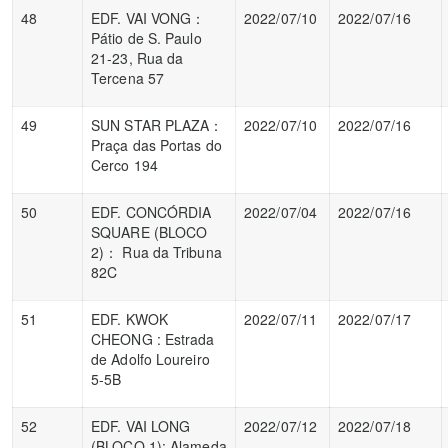
48
EDF. VAI VONG：
2022/07/10
2022/07/16
Pátio de S. Paulo
21-23, Rua da
Tercena 57
49
SUN STAR PLAZA：
2022/07/10
2022/07/16
Praça das Portas do
Cerco 194
50
EDF. CONCÓRDIA
2022/07/04
2022/07/16
SQUARE (BLOCO
2)： Rua da Tribuna
82C
51
EDF. KWOK
2022/07/11
2022/07/17
CHEONG : Estrada
de Adolfo Loureiro
5-5B
52
EDF. VAI LONG
2022/07/12
2022/07/18
(BLOCO 1): Alameda