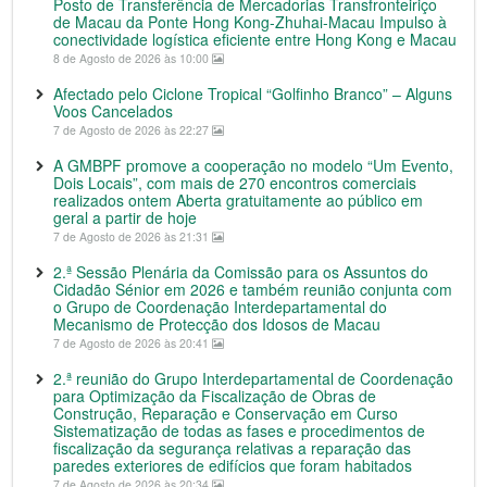
Posto de Transferência de Mercadorias Transfronteiriço
de Macau da Ponte Hong Kong-Zhuhai-Macau Impulso à
conectividade logística eficiente entre Hong Kong e Macau
8 de Agosto de 2026 às 10:00
Afectado pelo Ciclone Tropical “Golfinho Branco” – Alguns
Voos Cancelados
7 de Agosto de 2026 às 22:27
A GMBPF promove a cooperação no modelo “Um Evento,
Dois Locais”, com mais de 270 encontros comerciais
realizados ontem Aberta gratuitamente ao público em
geral a partir de hoje
7 de Agosto de 2026 às 21:31
2.ª Sessão Plenária da Comissão para os Assuntos do
Cidadão Sénior em 2026 e também reunião conjunta com
o Grupo de Coordenação Interdepartamental do
Mecanismo de Protecção dos Idosos de Macau
7 de Agosto de 2026 às 20:41
2.ª reunião do Grupo Interdepartamental de Coordenação
para Optimização da Fiscalização de Obras de
Construção, Reparação e Conservação em Curso
Sistematização de todas as fases e procedimentos de
fiscalização da segurança relativas a reparação das
paredes exteriores de edifícios que foram habitados
7 de Agosto de 2026 às 20:34