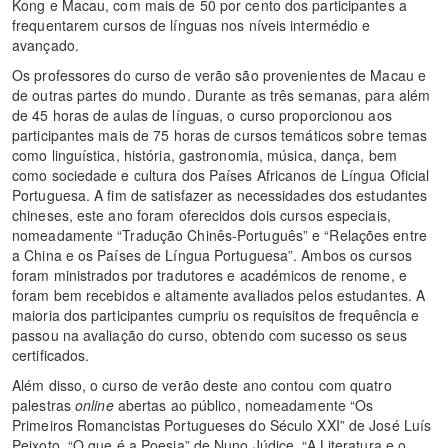
Kong e Macau, com mais de 50 por cento dos participantes a
frequentarem cursos de línguas nos níveis intermédio e
avançado.
Os professores do curso de verão são provenientes de Macau e
de outras partes do mundo. Durante as três semanas, para além
de 45 horas de aulas de línguas, o curso proporcionou aos
participantes mais de 75 horas de cursos temáticos sobre temas
como linguística, história, gastronomia, música, dança, bem
como sociedade e cultura dos Países Africanos de Língua Oficial
Portuguesa. A fim de satisfazer as necessidades dos estudantes
chineses, este ano foram oferecidos dois cursos especiais,
nomeadamente “Tradução Chinês-Português” e “Relações entre
a China e os Países de Língua Portuguesa”. Ambos os cursos
foram ministrados por tradutores e académicos de renome, e
foram bem recebidos e altamente avaliados pelos estudantes. A
maioria dos participantes cumpriu os requisitos de frequência e
passou na avaliação do curso, obtendo com sucesso os seus
certificados.
Além disso, o curso de verão deste ano contou com quatro
palestras
online
abertas ao público, nomeadamente “Os
Primeiros Romancistas Portugueses do Século XXI” de José Luís
Peixoto, “O que é a Poesia” de Nuno Júdice, “A Literatura e o