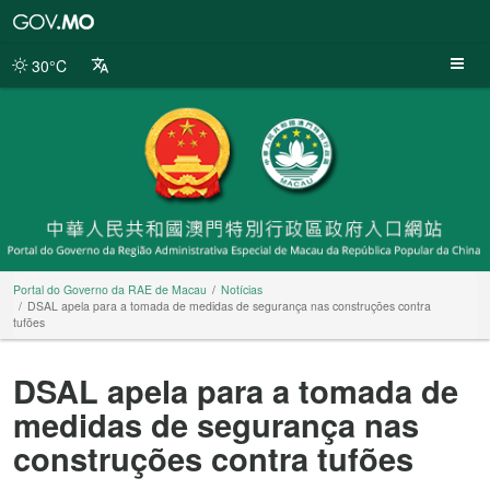
Portal
do
Governo
30°C
da
RAE
de
Macau
Portal do Governo da RAE de Macau
Notícias
DSAL apela para a tomada de medidas de segurança nas construções contra
tufões
DSAL apela para a tomada de
medidas de segurança nas
construções contra tufões