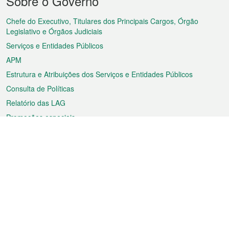
Sobre o Governo
do
rodapé
Chefe do Executivo, Titulares dos Principais Cargos, Órgão
Legislativo e Órgãos Judiciais
Serviços e Entidades Públicos
APM
Estrutura e Atribuições dos Serviços e Entidades Públicos
Consulta de Políticas
Relatório das LAG
Promoções especiais
Sobre a RAEM
Tempo
Transporte
Feriados
Cultura e lazer
Informação de Macau