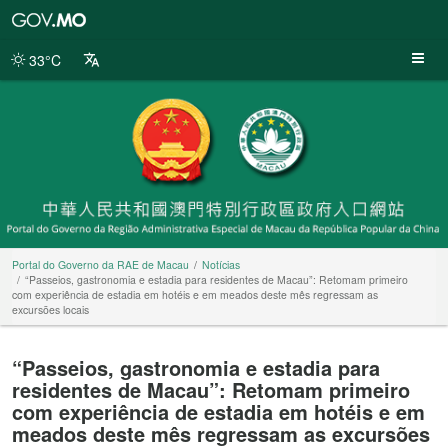
Portal
do
Governo
33°C
da
RAE
de
Macau
Portal do Governo da RAE de Macau
Notícias
“Passeios, gastronomia e estadia para residentes de Macau”: Retomam primeiro
com experiência de estadia em hotéis e em meados deste mês regressam as
excursões locais
“Passeios, gastronomia e estadia para
residentes de Macau”: Retomam primeiro
com experiência de estadia em hotéis e em
meados deste mês regressam as excursões