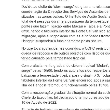
Devido ao efeito de “storm surge” de grau amarelo assoc
coordenação da Direcção dos Serviços de Assuntos de 
situados nas zonas baixas. O Instituto de Acção Social 
total de 4 pessoas durante a passagem da tempestade tro
pontes que fazem ligação entre Macau e Taipa e a Pont
8h30, tendo o tabuleiro inferior da Ponte Sai Van sido 
migração, após a negociação com as autoridades fronteir
Hengqin suspendeu o funcionamento pelas 8h10m.
No que toca aos incidentes ocorridos, o COPC registou 
queda de rebocos e de outros objectos com risco de q
ferido causado pela tempestade tropical.
Com o afastamento gradual do ciclone tropical “Mulan”,
surge” pelas 10h00, tendo os auto-silos sido reaberto
baixaram a tempestade tropical para o sinal n.º 3. Tod
tabuleiro inferior da Ponte Sai Van encerrado após a saí
Ilha de Hengqin retomou o funcionamento pelas 13h00.
Com a recuperação gradual da situação normal da soc
Chefe do Executivo, foi declarado o termo do estado de
10 de Agosto de 2022.
Em jeito de balanço, os membros da estrutura de protec