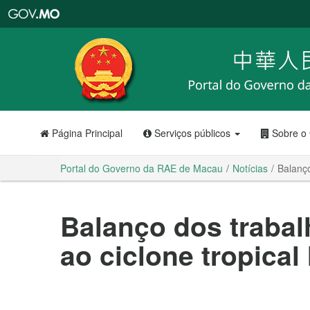
Portal
do
Governo
da
RAE
de
Macau
Página Principal
Serviços públicos
Sobre o
Portal do Governo da RAE de Macau
Notícias
Balanço
Balanço dos trabal
ao ciclone tropical