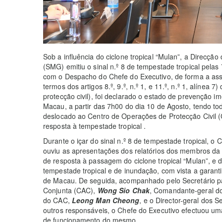
Sob a influência do ciclone tropical “Mulan”, a Direcçã
(SMG) emitiu o sinal n.º 8 de tempestade tropical pela
com o Despacho do Chefe do Executivo, de forma a asse
termos dos artigos 8.º, 9.º, n.º 1, e 11.º, n.º 1, alínea 7
protecção civil), foi declarado o estado de prevenção i
Macau, a partir das 7h00 do dia 10 de Agosto, tendo to
deslocado ao Centro de Operações de Protecção Civil 
resposta à tempestade tropical .
Durante o içar do sinal n.º 8 de tempestade tropical, 
ouviu as apresentações dos relatórios dos membros da e
de resposta à passagem do ciclone tropical “Mulan”, e
tempestade tropical e de inundação, com vista a garant
de Macau. De seguida, acompanhado pelo Secretário 
Conjunta (CAC),
Wong Sio Chak
, Comandante-geral do
do CAC,
Leong Man Cheong
, e o Director-geral dos 
outros responsáveis, o Chefe do Executivo efectuou uma
de funcionamento do mesmo.