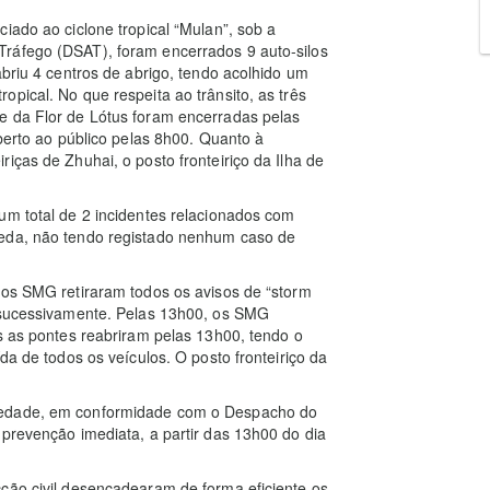
iado ao ciclone tropical “Mulan”, sob a
Tráfego (DSAT), foram encerrados 9 auto-silos
abriu 4 centros de abrigo, tendo acolhido um
pical. No que respeita ao trânsito, as três
e da Flor de Lótus foram encerradas pelas
aberto ao público pelas 8h00. Quanto à
iças de Zhuhai, o posto fronteiriço da Ilha de
um total de 2 incidentes relacionados com
ueda, não tendo registado nenhum caso de
 os SMG retiraram todos os avisos de “storm
s sucessivamente. Pelas 13h00, os SMG
as as pontes reabriram pelas 13h00, tendo o
da de todos os veículos. O posto fronteiriço da
iedade, em conformidade com o Despacho do
 prevenção imediata, a partir das 13h00 do dia
ção civil desencadearam de forma eficiente os