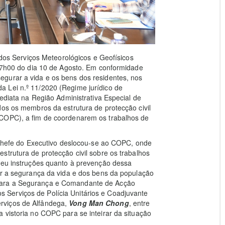
o dos Serviços Meteorológicos e Geofísicos
s 7h00 do dia 10 de Agosto. Em conformidade
gurar a vida e os bens dos residentes, nos
) da Lei n.º 11/2020 (Regime jurídico de
mediata na Região Administrativa Especial de
dos os membros da estrutura de protecção civil
(COPC), a fim de coordenarem os trabalhos de
o Chefe do Executivo deslocou-se ao COPC, onde
strutura de protecção civil sobre os trabalhos
 deu instruções quanto à prevenção dessa
ir a segurança da vida e dos bens da população
para a Segurança e Comandante de Acção
s Serviços de Polícia Unitários e Coadjuvante
Serviços de Alfândega,
Vong Man Chong
, entre
 vistoria no COPC para se inteirar da situação