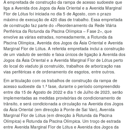
A empreitada de construção da rampa de acesso sudoeste que
liga a Avenida dos Jogos da Ásia Oriental e a Avenida Marginal
Flor de Lótus foi iniciada no dia 5 de Agosto, com o prazo
máximo de execução de 420 dias de trabalho. Essa empreitada
de construção faz parte do «Reordenamento da Rede Viária
Periférica da Rotunda da Piscina Olímpica – Fase 2», que
envolve as várias estradas, nomeadamente, a Rotunda da
Piscina Olímpica, Avenida dos Jogos da Ásia Oriental e Avenida
Marginal Flor de Lótus. A referida empreitada inclui a construção
de um viaduto de sentido e faixa únicos de ligação à Avenida dos
Jogos da Ásia Oriental e a Avenida Marginal Flor de Lótus perto
do local do viaduto já construído, trabalhos de arborização nas
vias periféricas e de ordenamento de esgotos, entre outros.
Em articulação com os trabalhos de construção da rampa de
acesso sudoeste da 1.ª fase, durante o período compreendido
entre dia 15 de Agosto de 2022 e dia 1 de Julho de 2023, serão
implementadas as medidas provisórias de condicionamento de
trânsito, e será condicionada a circulação na Avenida dos Jogos
da Ásia Oriental (em direcção à Ponte de Sai Van), Avenida
Marginal Flor de Lótus (em direcção à Rotunda da Piscina
Olímpica) e Rotunda da Piscina Olímpica. Um troço de estrada
entre Avenida Marginal Flor de Lótus e Avenida dos Jogos da