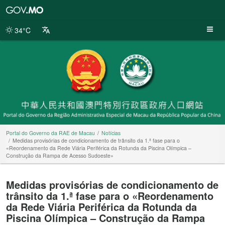
Portal
do
Governo
34°C
da
RAE
de
Macau
Portal do Governo da RAE de Macau
Notícias
Medidas provisórias de condicionamento de trânsito da 1.ª fase para o
«Reordenamento da Rede Viária Periférica da Rotunda da Piscina Olímpica –
Construção da Rampa de Acesso Sudoeste»
Medidas provisórias de condicionamento de
trânsito da 1.ª fase para o «Reordenamento
da Rede Viária Periférica da Rotunda da
Piscina Olímpica – Construção da Rampa