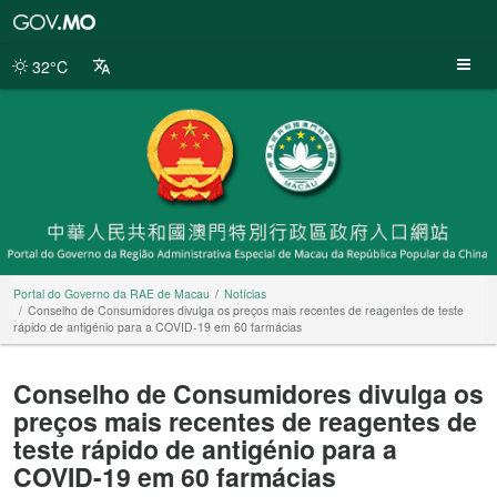
Portal
do
Governo
32°C
da
RAE
de
Macau
Portal do Governo da RAE de Macau
Notícias
Conselho de Consumidores divulga os preços mais recentes de reagentes de teste
rápido de antigénio para a COVID-19 em 60 farmácias
Conselho de Consumidores divulga os
preços mais recentes de reagentes de
teste rápido de antigénio para a
COVID-19 em 60 farmácias