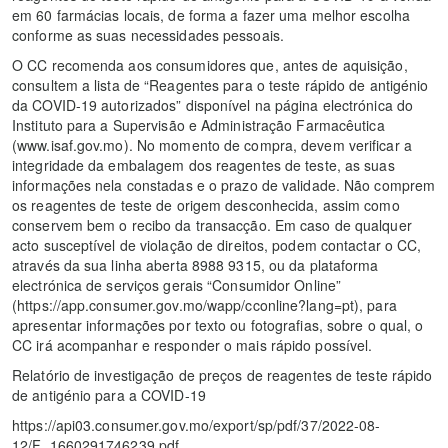
em 60 farmácias locais, de forma a fazer uma melhor escolha
conforme as suas necessidades pessoais.
O CC recomenda aos consumidores que, antes de aquisição,
consultem a lista de “Reagentes para o teste rápido de antigénio
da COVID-19 autorizados” disponível na página electrónica do
Instituto para a Supervisão e Administração Farmacêutica
(www.isaf.gov.mo). No momento de compra, devem verificar a
integridade da embalagem dos reagentes de teste, as suas
informações nela constadas e o prazo de validade. Não comprem
os reagentes de teste de origem desconhecida, assim como
conservem bem o recibo da transacção. Em caso de qualquer
acto susceptível de violação de direitos, podem contactar o CC,
através da sua linha aberta 8988 9315, ou da plataforma
electrónica de serviços gerais “Consumidor Online”
(https://app.consumer.gov.mo/wapp/cconline?lang=pt), para
apresentar informações por texto ou fotografias, sobre o qual, o
CC irá acompanhar e responder o mais rápido possível.
Relatório de investigação de preços de reagentes de teste rápido
de antigénio para a COVID-19
https://api03.consumer.gov.mo/export/sp/pdf/37/2022-08-
12/F_1660291746239.pdf