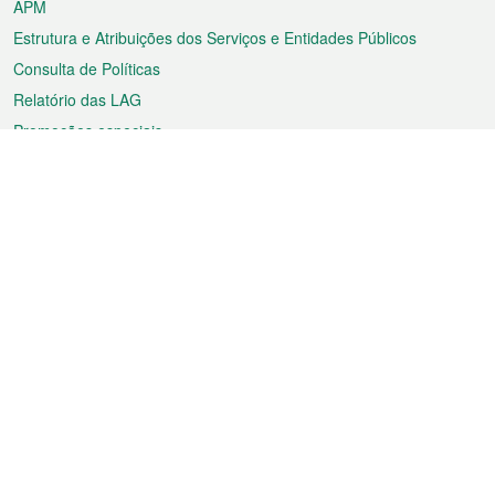
APM
Estrutura e Atribuições dos Serviços e Entidades Públicos
Consulta de Políticas
Relatório das LAG
Promoções especiais
Sobre a RAEM
Tempo
Transporte
Feriados
Cultura e lazer
Informação de Macau
Ficheiro sobre Macau
Estatísticas
Anúncios