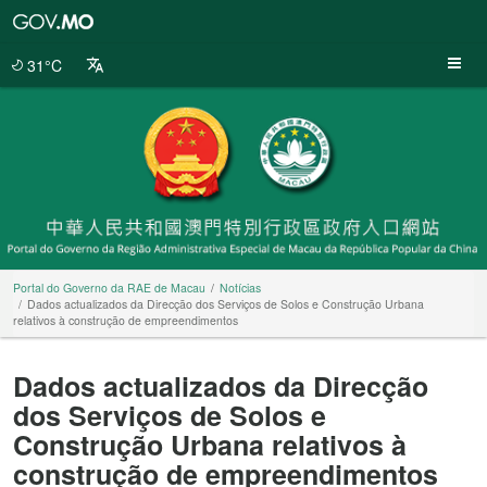
Portal
do
Governo
31°C
da
RAE
de
Macau
Portal do Governo da RAE de Macau
Notícias
Dados actualizados da Direcção dos Serviços de Solos e Construção Urbana
relativos à construção de empreendimentos
Dados actualizados da Direcção
dos Serviços de Solos e
Construção Urbana relativos à
construção de empreendimentos