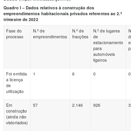
Quadro I – Dados relativos à construção dos
empreendimentos habitacionais privados referentes ao 2.º
trimestre de 2022
Fase do
N.º de
N.º de
N.º de lugares
N
processo
empreendimentos
fracções
de
d
estacionamento
e
para
p
automóveis
ligeiros
Foi emitida
1
6
0
0
a licença
de
utilização
Em
57
2.146
926
3
construção
(ainda não
vistoriados)