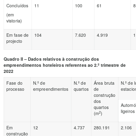
Concluídos
11
100
61
8
(em
vistoria)
Em fase de
104
7.620
4.919
1
projecto
Quadro II – Dados relativos à construção dos
empreendimentos hoteleiros referentes ao 2.º trimestre de
2022
Fase do
N.º de
N.º de
Área bruta
N.º de 
processo
empreendimentos
quartos
de
estaci
construção
dos
Automó
quartos
ligeiros
2
(m
)
Em
12
4.737
280.191
2.106
construção