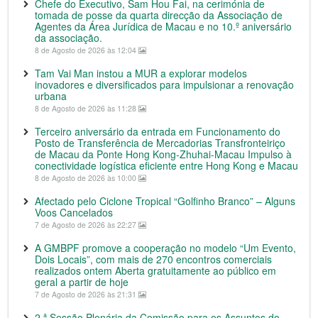
Chefe do Executivo, Sam Hou Fai, na cerimónia de
tomada de posse da quarta direcção da Associação de
Agentes da Área Jurídica de Macau e no 10.º aniversário
da associação.
8 de Agosto de 2026 às 12:04
Tam Vai Man instou a MUR a explorar modelos
inovadores e diversificados para impulsionar a renovação
urbana
8 de Agosto de 2026 às 11:28
Terceiro aniversário da entrada em Funcionamento do
Posto de Transferência de Mercadorias Transfronteiriço
de Macau da Ponte Hong Kong-Zhuhai-Macau Impulso à
conectividade logística eficiente entre Hong Kong e Macau
8 de Agosto de 2026 às 10:00
Afectado pelo Ciclone Tropical “Golfinho Branco” – Alguns
Voos Cancelados
7 de Agosto de 2026 às 22:27
A GMBPF promove a cooperação no modelo “Um Evento,
Dois Locais”, com mais de 270 encontros comerciais
realizados ontem Aberta gratuitamente ao público em
geral a partir de hoje
7 de Agosto de 2026 às 21:31
2.ª Sessão Plenária da Comissão para os Assuntos do