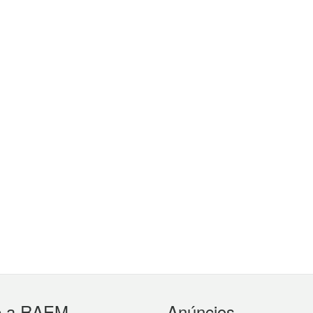
e a RAEM
Anúncios