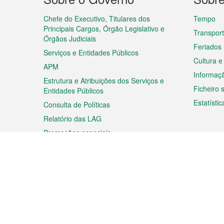
do
rodapé
Chefe do Executivo, Titulares dos
Tempo
Principais Cargos, Órgão Legislativo e
Transpor
Órgãos Judiciais
Feriados
Serviços e Entidades Públicos
Cultura e
APM
Informaç
Estrutura e Atribuições dos Serviços e
Ficheiro
Entidades Públicos
Estatístic
Consulta de Políticas
Relatório das LAG
Promoções especiais
Viagem
Negóc
Planear a sua viagem
Negócios
Descobrir Macau
Feiras d
Macau
Espectáculos e Entretenimento
Oportuni
Roteiro de Compras