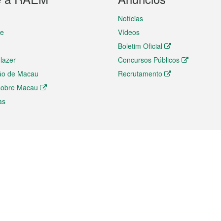
Notícias
te
Vídeos
Boletim Oficial
 lazer
Concursos Públicos
ão de Macau
Recrutamento
 sobre Macau
as
ios e comércio
Directório
 e Investimento
Directório de Aplicações para T
o Comércio e Convenções em
Directório de Redes Sociais
Directório de Websites Temático
dades de Negócios e Serviços
Directório RSS