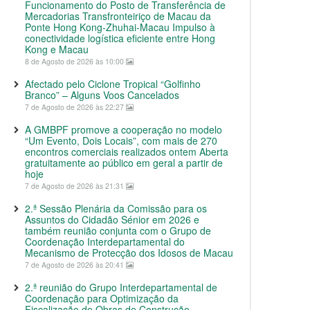
Funcionamento do Posto de Transferência de
Mercadorias Transfronteiriço de Macau da
Ponte Hong Kong-Zhuhai-Macau Impulso à
conectividade logística eficiente entre Hong
Kong e Macau
8 de Agosto de 2026 às 10:00
Afectado pelo Ciclone Tropical “Golfinho
Branco” – Alguns Voos Cancelados
7 de Agosto de 2026 às 22:27
A GMBPF promove a cooperação no modelo
“Um Evento, Dois Locais”, com mais de 270
encontros comerciais realizados ontem Aberta
gratuitamente ao público em geral a partir de
hoje
7 de Agosto de 2026 às 21:31
2.ª Sessão Plenária da Comissão para os
Assuntos do Cidadão Sénior em 2026 e
também reunião conjunta com o Grupo de
Coordenação Interdepartamental do
Mecanismo de Protecção dos Idosos de Macau
7 de Agosto de 2026 às 20:41
2.ª reunião do Grupo Interdepartamental de
Coordenação para Optimização da
Fiscalização de Obras de Construção,