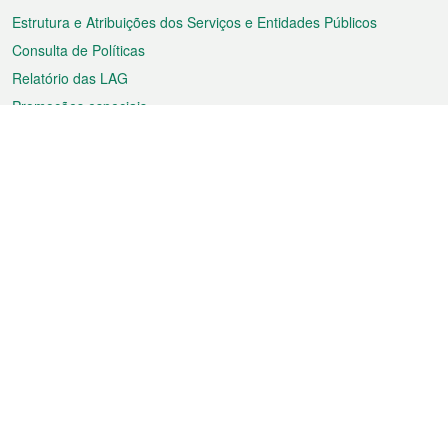
Estrutura e Atribuições dos Serviços e Entidades Públicos
Consulta de Políticas
Relatório das LAG
Promoções especiais
Sobre a RAEM
Tempo
Transporte
Feriados
Cultura e lazer
Informação de Macau
Ficheiro sobre Macau
Estatísticas
Anúncios