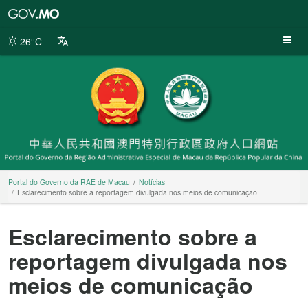
Portal
do
Governo
26°C
da
RAE
de
Macau
Portal do Governo da RAE de Macau
Notícias
Esclarecimento sobre a reportagem divulgada nos meios de comunicação
Esclarecimento sobre a
reportagem divulgada nos
meios de comunicação