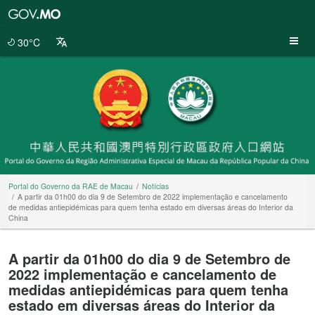
Portal
do
Governo
30°C
da
RAE
de
Macau
Portal do Governo da RAE de Macau
Notícias
A partir da 01h00 do dia 9 de Setembro de 2022 implementação e cancelamento
de medidas antiepidémicas para quem tenha estado em diversas áreas do Interior da
China
A partir da 01h00 do dia 9 de Setembro de
2022 implementação e cancelamento de
medidas antiepidémicas para quem tenha
estado em diversas áreas do Interior da