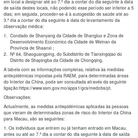
em local a designar até ao 7.º dia a contar do dia seguinte à data
de saída destes locais, não podendo esse período ser inferior a 5
dias; em seguida, proceder-se-á à autogestão de saúde até ao
3.º dia a contar do dia seguinte à data do levantamento da
observação médica:
Condado de Shanyang da Cidade de Shangluo e Zona de
Desenvolvimento Económico da Cidade de Weinan da
Província de Shaanxi；
Nº 64, Shaoguangping, do Subdistrito de Tianxingqiao do
Distrito de Shapingba da Cidade de Chongqing.
A tabela com as informações completas, relativa às medidas
antiepidémicas impostas pela RAEM, para determinadas áreas
do Interior da China, pode ser consultada através da seguinte
ligação:https://www.ssm.gov.mo/apps1/gcs/medobs/pt.
Observações:
Actualmente, as medidas antiepidémicas aplicadas às pessoas
que vieram de determinadas zonas de risco do Interior da China
para Macau, são as seguintes:
1. Os indivíduos que entrem ou já tenham entrado em Macau,
antes ou até ao 7.º dia a contar do dia seguinte à data de saída