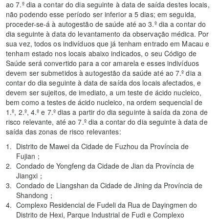
ao 7.º dia a contar do dia seguinte à data de saída destes locais,
não podendo esse período ser inferior a 5 dias; em seguida,
proceder-se-á à autogestão de saúde até ao 3.º dia a contar do
dia seguinte à data do levantamento da observação médica. Por
sua vez, todos os indivíduos que já tenham entrado em Macau e
tenham estado nos locais abaixo indicados, o seu Código de
Saúde será convertido para a cor amarela e esses indivíduos
devem ser submetidos à autogestão da saúde até ao 7.º dia a
contar do dia seguinte à data de saída dos locais afectados, e
devem ser sujeitos, de imediato, a um teste de ácido nucleico,
bem como a testes de ácido nucleico, na ordem sequencial de
1.º, 2.º, 4.º e 7.º dias a partir do dia seguinte à saída da zona de
risco relevante, até ao 7.º dia a contar do dia seguinte à data de
saída das zonas de risco relevantes:
Distrito de Mawei da Cidade de Fuzhou da Província de
Fujian；
Condado de Yongfeng da Cidade de Jian da Província de
Jiangxi；
Condado de Liangshan da Cidade de Jining da Província de
Shandong；
Complexo Residencial de Fudeli da Rua de Dayingmen do
Distrito de Hexi, Parque Industrial de Fudi e Complexo