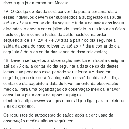
risco e que já entraram em Macau:
4A. O Código de Saúde será convertido para a cor amarela e
esses indivíduos devem ser submetidos à autogestão da saúde
até ao 7.º dia a contar do dia seguinte à data de saída dos locais
afectados, e devem ser sujeitos, de imediato, a um teste de ácido
nucleico, bem como a testes de ácido nucleico na ordem
sequencial de 1.º, 2.º, 4.º e 7.º dias a partir do dia seguinte à
saída da zona de risco relevante, até ao 7.º dia a contar do dia
seguinte à data de saída das zonas de risco relevantes;
4B. Devem ser sujeitos à observação médica em local a designar
até ao 7.º dia, a contar do dia seguinte à data de saída destes
locais, não podendo esse período ser inferior a 5 dias; em
seguida, proceder-se-á à autogestão de saúde até ao 3.º dia, a
contar do dia seguinte à data do levantamento da observação
médica. Para uma organização da observação médica, é favor
consultar a plataforma de apoio na página
electrónicahttps://www.ssm.gov.mo/covidqou ligar para o telefone:
+ 853 28700800.
Os requisitos de autogestão de saúde após a conclusão da
observação médica são as seguintes: