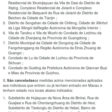
Residecnial de Xinxinjiayuan da Vila de Dasi do Distrito de
Xiqing, Complexo Residencial de Jixianli e Complexo
Residencial de Baiquanli da Rua de Jixianli do Distrito de
Beichen da Cidade de Tianjin；
Distrito de Songshan da Cidade de Chifeng, Cidade de
Xilinhot
da Liga Xilingol daRegião Autónoma da Mongólia Interior；
Vila de Tandou e Vila de Wushi do Condado de Leizhou da
Cidade de Zhanjiang da Província de Guangdong；
Distrito Municipal da Cidade de Dongxing da Cidade de
Fangchenggang da Região Autónoma da Etnia Zhuang de
Guangxi；
Condado de Lu da Cidade de Luzhou da Província de
Sichuan；
Condado de Guiding da Prefeitura Autónoma de Qiannan Buyi
e Miao da Província de Guizhou.
II
. São canceladas
as medidas acima mencionadas aplicadas
aos indivíduos que entrem ou já tenham entrado em Macau e
tenham estado nos locais abaixo indicados:
Subdistrito de Hujiayuan da Nova Área de Binhai, Rua de
Guajiasi e Rua de Chentangzhuang do Distrito de Hexi,
Subdistrito de Tiedonglu do Distrito de Hebei, Bairro de