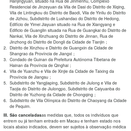
Hanjingyuan, situado na Rua de Jinmenhu, Complexo
Residencial de Jinzeyuan da Vila de Dasi do Distrito de Xiqing,
Vila de Lintingkou do Distrito de Baodi, Vila de Yinliu do Distrito
de Jizhou, Subdistrito de Lushandao do Distrito de Hedong,
Edifício de Yimei Jiayuan situado na Rua de Xiangyang e
Edificio de Guanglin situada na Rua de Guangkai do Distrito de
Nankai, Vila de Xinzhuang do Distrito de Jinnan, Rua de
Jinzhong do Distrito de Dongli da Cidade de Tianjin；
Distrito de Xinzhou e Distrito de Guangxin da Cidade de
Shangrao da Província de Jiangxi；
Condado de Guinan da Prefeitura Autónoma Tibetana de
Hainan da Província de Qinghai；
Vila de Yuanzhu e Vila de Xinjie da Cidade de Taixing da
Província de Jiangsu；
Subdistrito de Yangjiaping, Subdistrito de Jiulong e Vila de
Taojia do Distrito de Jiulongpo, Subdistrito de Caiyuanba do
Distrito de Yuzhong da Cidade de Chongqing；
Subdistrito de Vila Olímpica do Distrito de Chaoyang da Cidade
de Pequim.
III. São canceladas
as medidas que, todos os indivíduos que
entrem ou já tenham entrado em Macau e tenham estado nos
locais abaixo indicados, devem ser sujeitos à observação médica