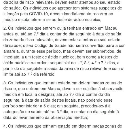
da zona de risco relevante, devem estar atentos ao seu estado
de saúde. Os indivíduos que apresentem sintomas suspeitos de
infecção pela COVID-19, devem imediatamente recorrer ao
médico e submeterem-se ao teste de ácido nucleico;
2. Os indivíduos que entrem ou já tenham entrado em Macau,
antes ou até ao 7.º dia a contar do dia seguinte à data de saída
da zona de risco relevante, devem estar atentos ao seu estado
de saúde; o seu Código de Saúde não será convertido para a cor
amarela, durante esse período, mas devem ser submetidos, de
imediato, a um teste de ácido nucleico, bem como a testes de
ácido nucleico na ordem sequencial do 1.º, 2.º, 4.º e 7.º dias, a
partir do dia seguinte à saída da área de risco relevante e com o
limite até ao 7.º dia referido;
3. Os indivíduos que tenham estado em determinadas zonas de
risco e, que entrem em Macau, devem ser sujeitos à observação
médica em local a designar, até ao 7.º dia a contar do dia
seguinte, à data de saída destes locais, não podendo esse
período ser inferior a 5 dias; em seguida, proceder-se-á à
autogestão de saúde até ao 3.º dia, a contar do dia seguinte à
data do levantamento da observação médica;
4. Os indivíduos que tenham estado em determinadas zonas de