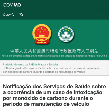
Portal
do
Governo
32°C
da
RAE
de
Macau
Portal do Governo da RAE de Macau
Notícias
Notificação dos Serviços de Saúde sobre a ocorrência de um caso de intoxicação
por monóxido de carbono durante o período de manutenção de veículo
Notificação dos Serviços de Saúde sobre
a ocorrência de um caso de intoxicação
por monóxido de carbono durante o
período de manutenção de veículo