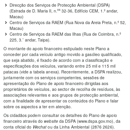
Direcção dos Serviços de Protecção Ambiental (DSPA)
os
(Estrada de D. Maria II, n.
32-36, Edifício CEM, 1.º andar,
Macau)
Centro de Serviços da RAEM (Rua Nova da Areia Preta, n.º 52,
Macau)
Centro de Serviços da RAEM das Ilhas (Rua de Coimbra, n.º
225, 3.˚ andar, Taipa).
O montante do apoio financeiro estipulado neste Plano a
conceder por cada veículo antigo movido a gasóleo qualificado,
que seja abatido, é fixado de acordo com a classificação e
especificações dos veículos, variando entre 25 mil e 115 mil
patacas (vide a tabela anexa). Recentemente, a DSPA realizou,
juntamente com os serviços competentes, sessões de
apresentação do Plano de apoio financeiro dirigidas aos
proprietários de veículos, ao sector de recolha de resíduos, às
associações relevantes e aos grupos de protecção ambiental,
com a finalidade de apresentar os conteúdos do Plano e falar
sobre os aspectos a ter em atenção.
Os cidadãos podem consultar os detalhes do Plano de apoio
financeiro através do
website
da DSPA (www.dspa.gov.mo), da
conta oficial do
Wechat
ou da Linha Ambiental (2876 2626).