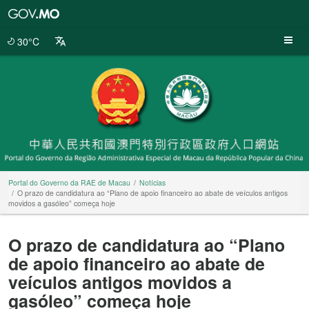
Portal
do
Governo
30°C
da
RAE
de
Macau
Portal do Governo da RAE de Macau
Notícias
O prazo de candidatura ao “Plano de apoio financeiro ao abate de veículos antigos
movidos a gasóleo” começa hoje
O prazo de candidatura ao “Plano
de apoio financeiro ao abate de
veículos antigos movidos a
gasóleo” começa hoje