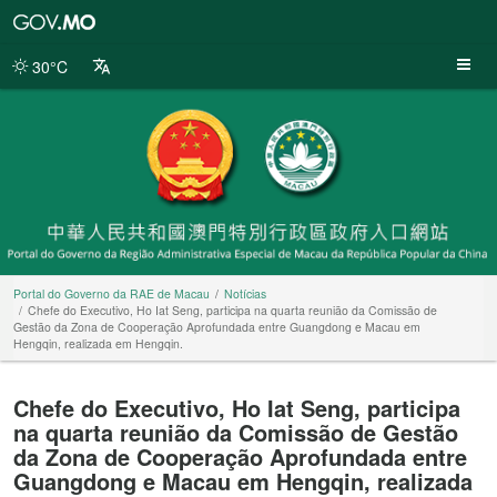
Portal
do
Governo
30°C
da
RAE
de
Macau
Portal do Governo da RAE de Macau
Notícias
Chefe do Executivo, Ho Iat Seng, participa na quarta reunião da Comissão de
Gestão da Zona de Cooperação Aprofundada entre Guangdong e Macau em
Hengqin, realizada em Hengqin.
Chefe do Executivo, Ho Iat Seng, participa
na quarta reunião da Comissão de Gestão
da Zona de Cooperação Aprofundada entre
Guangdong e Macau em Hengqin, realizada