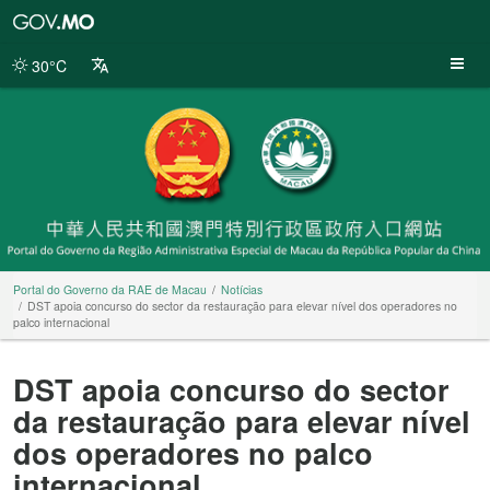
Portal
do
Governo
30°C
da
RAE
de
Macau
Portal do Governo da RAE de Macau
Notícias
DST apoia concurso do sector da restauração para elevar nível dos operadores no
palco internacional
DST apoia concurso do sector
da restauração para elevar nível
dos operadores no palco
internacional