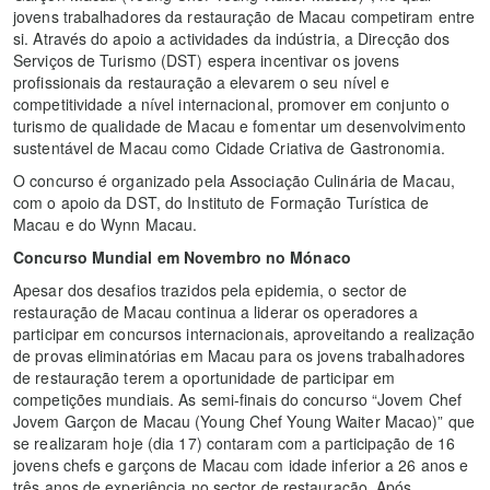
jovens trabalhadores da restauração de Macau competiram entre
si. Através do apoio a actividades da indústria, a Direcção dos
Serviços de Turismo (DST) espera incentivar os jovens
profissionais da restauração a elevarem o seu nível e
competitividade a nível internacional, promover em conjunto o
turismo de qualidade de Macau e fomentar um desenvolvimento
sustentável de Macau como Cidade Criativa de Gastronomia.
O concurso é organizado pela Associação Culinária de Macau,
com o apoio da DST, do Instituto de Formação Turística de
Macau e do Wynn Macau.
Concurso Mundial em Novembro no Mónaco
Apesar dos desafios trazidos pela epidemia, o sector de
restauração de Macau continua a liderar os operadores a
participar em concursos internacionais, aproveitando a realização
de provas eliminatórias em Macau para os jovens trabalhadores
de restauração terem a oportunidade de participar em
competições mundiais. As semi-finais do concurso “Jovem Chef
Jovem Garçon de Macau (Young Chef Young Waiter Macao)” que
se realizaram hoje (dia 17) contaram com a participação de 16
jovens chefs e garçons de Macau com idade inferior a 26 anos e
três anos de experiência no sector de restauração. Após