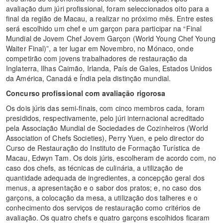
avaliação dum júri profissional, foram seleccionados oito para a
final da região de Macau, a realizar no próximo mês. Entre estes
será escolhido um chef e um garçon para participar na “Final
Mundial de Jovem Chef Jovem Garçon (World Young Chef Young
Waiter Final)”, a ter lugar em Novembro, no Mónaco, onde
competirão com jovens trabalhadores de restauração da
Inglaterra, Ilhas Caimão, Irlanda, País de Gales, Estados Unidos
da América, Canadá e Índia pela distinção mundial.
Concurso profissional com avaliação rigorosa
Os dois júris das semi-finais, com cinco membros cada, foram
presididos, respectivamente, pelo júri internacional acreditado
pela Associação Mundial de Sociedades de Cozinheiros (World
Association of Chefs Societies), Perry Yuen, e pelo director do
Curso de Restauração do Instituto de Formação Turística de
Macau, Edwyn Tam. Os dois júris, escolheram de acordo com, no
caso dos chefs, as técnicas de culinária, a utilização de
quantidade adequada de ingredientes, a concepção geral dos
menus, a apresentação e o sabor dos pratos; e, no caso dos
garçons, a colocação da mesa, a utilização dos talheres e o
conhecimento dos serviços de restauração como critérios de
avaliação. Os quatro chefs e quatro garçons escolhidos ficaram