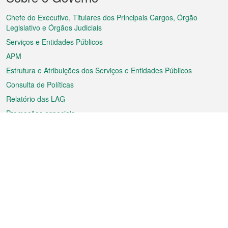
do
rodapé
Chefe do Executivo, Titulares dos Principais Cargos, Órgão
Legislativo e Órgãos Judiciais
Serviços e Entidades Públicos
APM
Estrutura e Atribuições dos Serviços e Entidades Públicos
Consulta de Políticas
Relatório das LAG
Promoções especiais
Sobre a RAEM
Tempo
Transporte
Feriados
Cultura e lazer
Informação de Macau